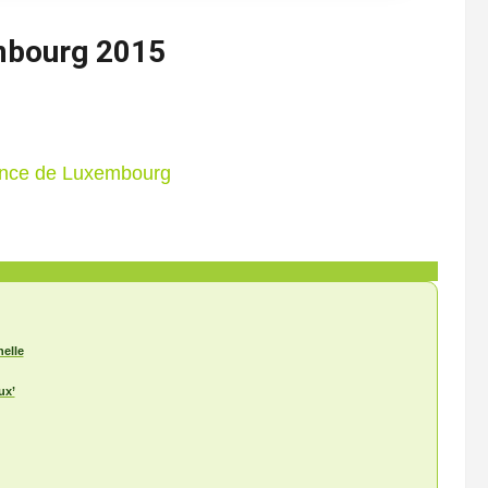
mbourg 2015
ince de Luxembourg
nelle
ux’