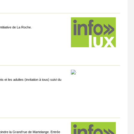
titiative de La Roche.
 et les adultes (invitation à tous) suivi du
indre la Grand’rue de Martelange. Entrée