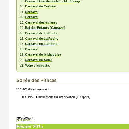
Carnaval transfrontalier à Martelange
Carnaval de Corbion
Carnaval
Carnaval
Carnaval des enfants
Bal des Enfants (Carnaval)
Carnaval de La Roche
Carnaval de La Roche
Carnaval de La Roche
Carnaval
Carnaval de la Marquise
Carnaval du Soleil
Votre diagnostic
Soirée des Princes
31/01/2015 à Beausaint
Dès 19h – Uniquement sur réservation (15€/pers)
ton.png);”>
http://www.info-lux.com/templates/infoluxartise3b/images/button.png);”>
plus d’info…
Février 2015