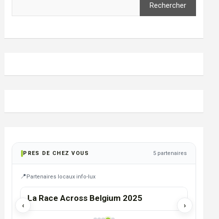
Rechercher
PRES DE CHEZ VOUS
5 partenaires
Partenaires locaux info-lux
ETALLE
La Race Across Belgium 2025
Magas
‹
›