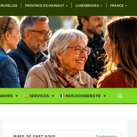
BRUXELLES
PROVINCE DE HAINAUT
LUXEMBOURG
FRANCE
NSORS
SERVICES
NOS DOSSIERS FR
PRES DE CHEZ VOUS
5 partenaires