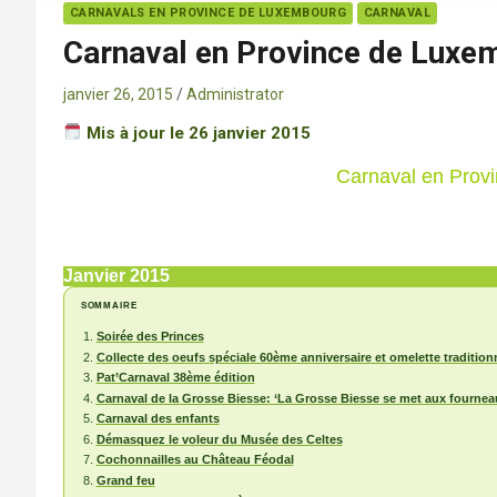
CARNAVALS EN PROVINCE DE LUXEMBOURG
CARNAVAL
Carnaval en Province de Luxe
janvier 26, 2015
Administrator
Mis à jour le 26 janvier 2015
Carnaval en Prov
Janvier 2015
SOMMAIRE
Soirée des Princes
Collecte des oeufs spéciale 60ème anniversaire et omelette tradition
Pat’Carnaval 38ème édition
Carnaval de la Grosse Biesse: ‘La Grosse Biesse se met aux fournea
Carnaval des enfants
Démasquez le voleur du Musée des Celtes
Cochonnailles au Château Féodal
Grand feu