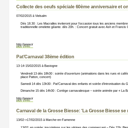
Collecte des oeufs spéciale 60ème anniversaire et ome
07/02/2015 à Vielsalm
Dés 18.30 : Les Macralles inviteront pour l’occasion tous les anciens membres e
traditionnelle omelette géante. dès 20h. : Concert gratuit avec Ash et Francis 
ton.png);”>
http://www.info-lux.com/templates/infoluxartise3b/images/button.png);”>
plus d’info…
Pat’Carnaval 38ème édition
13-14-15/02/2015 à Bastogne
Vendredi 13 dès 18h30 : soirée d’ouverture (animations dans les rues et café
place Patton, concert)
Samedi 14 dès 13h30 : Pat’Carnaval des enfants et soirée d’intronisation du
Dimanche 15 dès 14h30 : Cortège carnavalesque – soirée animée par « La B
ton.png);”>
http://www.info-lux.com/templates/infoluxartise3b/images/button.png);”>
plus d’info…
Carnaval de la Grosse Biesse: ‘La Grosse Biesse se
13/02->17/02/2015 à Marche-en-Famenne
13/02: en soirée: inscriptions sur les vitrines des commerçant – Dès 22h: Biess