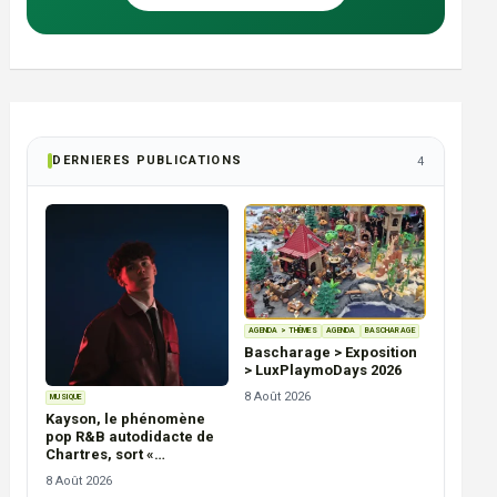
DERNIERES PUBLICATIONS
4
AGENDA > THÈMES
AGENDA
BASCHARAGE
Bascharage > Exposition
> LuxPlaymoDays 2026
8 Août 2026
MUSIQUE
Kayson, le phénomène
pop R&B autodidacte de
Chartres, sort «
PHÉNOMÈNE »
8 Août 2026