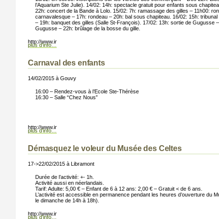
l’Aquarium Ste Julie). 14/02: 14h: spectacle gratuit pour enfants sous chapite
22h: concert de la Bande à Lolo. 15/02: 7h: ramassage des gilles – 11h00: ron
carnavalesque – 17h: rondeau – 20h: bal sous chapiteau. 16/02: 15h: tribunal de
– 19h: banquet des gilles (Salle St-François). 17/02: 13h: sortie de Gugusse 
Gugusse – 22h: brûlage de la bosse du gille.
ton.png);”>
http://www.info-lux.com/templates/infoluxartise3b/images/button.png);”>
plus d’info…
Carnaval des enfants
14/02/2015 à Gouvy
16:00 – Rendez-vous à l’Ecole Ste-Thérèse
16:30 – Salle “Chez Nous”
ton.png);”>
http://www.info-lux.com/templates/infoluxartise3b/images/button.png);”>
plus d’info…
Démasquez le voleur du Musée des Celtes
17->22/02/2015 à Libramont
Durée de l’activité: +- 1h.
TINTIGNY
Activité aussi en néerlandais.
Tarif: Adulte: 5,00 € – Enfant de 6 à 12 ans: 2,00 € – Gratuit < de 6 ans.
L’activité est accessible en permanence pendant les heures d’ouverture du M
gasin de bricolage
le dimanche de 14h à 18h).
ton.png);”>
http://www.info-lux.com/templates/infoluxartise3b/images/button.png);”>
plus d’info…