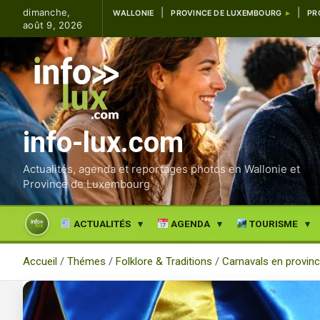
Aller
dimanche,
WALLONIE
PROVINCE DE LUXEMBOURG
PR
au
août 9, 2026
contenu
info-lux.com
Actualités, agenda et reportages photos en Wallonie et
Province de Luxembourg
ACTUALITÉS
AGENDA
TOURISME
Accueil
Thémes
Folklore & Traditions
Carnavals en provin