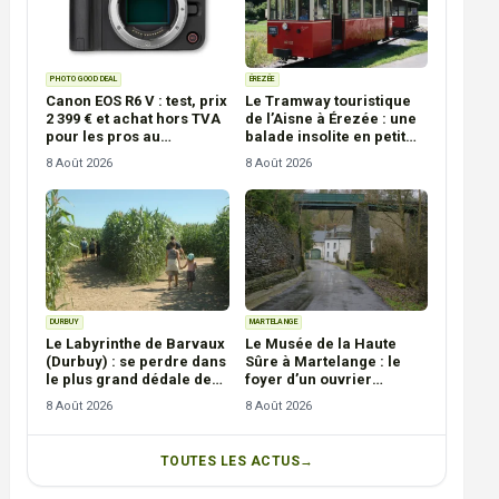
PHOTO GOOD DEAL
ÉREZÉE
Canon EOS R6 V : test, prix
Le Tramway touristique
2 399 € et achat hors TVA
de l’Aisne à Érezée : une
pour les pros au
balade insolite en petit
Luxembourg
train d’Ardenne
8 Août 2026
8 Août 2026
DURBUY
MARTELANGE
Le Labyrinthe de Barvaux
Le Musée de la Haute
(Durbuy) : se perdre dans
Sûre à Martelange : le
le plus grand dédale de
foyer d’un ouvrier
maïs de Wallonie
ardoisier
8 Août 2026
8 Août 2026
TOUTES LES ACTUS