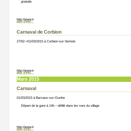
gratuite.
ton.png);”>
http://www.info-lux.com/templates/infoluxartise3b/images/button.png);”>
plus d’info…
Carnaval de Corbion
27/02->01/03/2015 à Corbion-sur-Semois
ton.png);”>
http://www.info-lux.com/templates/infoluxartise3b/images/button.png);”>
plus d’info…
Mars 2015
Carnaval
01/03/2015 à Barvaux-sur-Ourthe
Départ de la gare à 14h – défilé dans les rues du village
ton.png);”>
http://www.info-lux.com/templates/infoluxartise3b/images/button.png);”>
plus d’info…