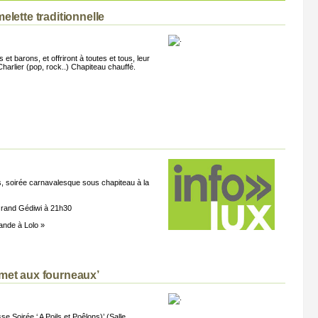
DE
lette traditionnelle
LUXEMBOURG
CARNAVAL
t barons, et offriront à toutes et tous, leur
Charlier (pop, rock..) Chapiteau chauffé.
ASBL
SERVICES
Rotary
Thunder Artifice
s, soirée carnavalesque sous chapiteau à la
 Grand Gédiwi à 21h30
ande à Lolo »
 met aux fourneaux’
e Soirée ‘ A Poils et Poêlons)’ (Salle