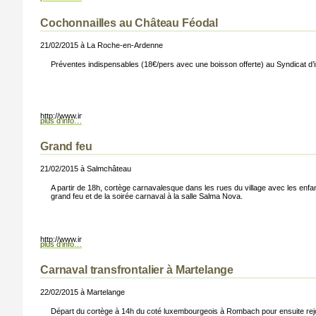
Cochonnailles au Château Féodal
21/02/2015 à La Roche-en-Ardenne
Préventes indispensables (18€/pers avec une boisson offerte) au Syndicat d’in
ton.png);”>
http://www.info-lux.com/templates/infoluxartise3b/images/button.png);”>
plus d’info…
Grand feu
21/02/2015 à Salmchâteau
A partir de 18h, cortège carnavalesque dans les rues du village avec les enfants
grand feu et de la soirée carnaval à la salle Salma Nova.
ton.png);”>
http://www.info-lux.com/templates/infoluxartise3b/images/button.png);”>
plus d’info…
Carnaval transfrontalier à Martelange
22/02/2015 à Martelange
Départ du cortège à 14h du coté luxembourgeois à Rombach pour ensuite rejo