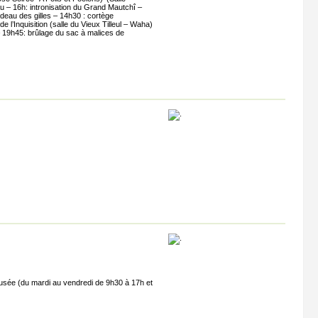
au – 16h: intronisation du Grand Mautchî –
deau des gilles – 14h30 : cortège
 l’Inquisition (salle du Vieux Tilleul – Waha)
– 19h45: brûlage du sac à malices de
ETALLE
usée (du mardi au vendredi de 9h30 à 17h et
Travail du Métal Ferronnerie : ADS
Vêtements pour dames : Illis Mode