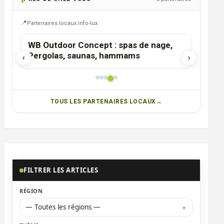
Partenaires locaux info-lux
HABAY-LA-NEUVE
VIRTON
WB Outdoor Concept : spas de nage,
Pizza
Pergolas, saunas, hammams
‹
›
TOUS LES PARTENAIRES LOCAUX
FILTRER LES ARTICLES
RÉGION
— Toutes les régions —