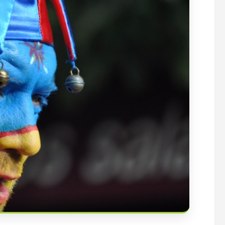
ARLON
LUXFLY >> cadeau originale