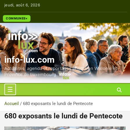
Aller
jeudi, août 6, 2026
au
contenu
COMMUNES
info-lux.com
Actualités, agenda et reportages photos en Wallonie et
Province de Luxembourg
Accueil
680 exposants le lundi de Pentecote
680 exposants le lundi de Pentecote