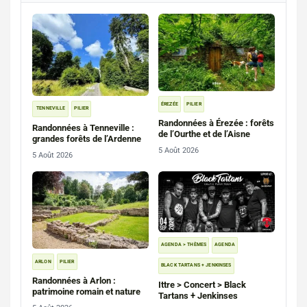
ÉREZÉE
PILIER
TENNEVILLE
PILIER
Randonnées à Érezée : forêts
Randonnées à Tenneville :
de l’Ourthe et de l’Aisne
grandes forêts de l’Ardenne
5 Août 2026
5 Août 2026
AGENDA > THÈMES
AGENDA
ARLON
PILIER
BLACK TARTANS + JENKINSES
Randonnées à Arlon :
Ittre > Concert > Black
patrimoine romain et nature
Tartans + Jenkinses