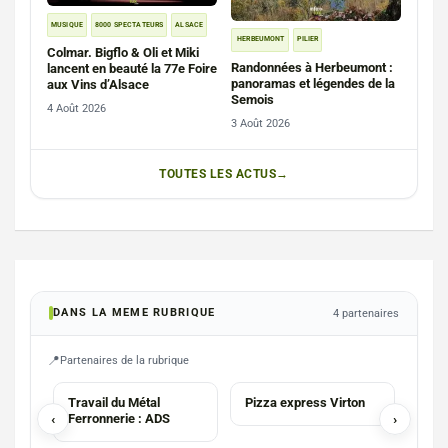
MUSIQUE
8000 SPECTATEURS
ALSACE
HERBEUMONT
PILIER
Colmar. Bigflo & Oli et Miki
Randonnées à Herbeumont :
lancent en beauté la 77e Foire
panoramas et légendes de la
aux Vins d’Alsace
Semois
4 Août 2026
3 Août 2026
TOUTES LES ACTUS
DANS LA MEME RUBRIQUE
4 partenaires
Partenaires de la rubrique
PIZZA
AGE
Travail du Métal
Pizza express Virton
Agen
‹
Ferronnerie : ADS
›
Hon