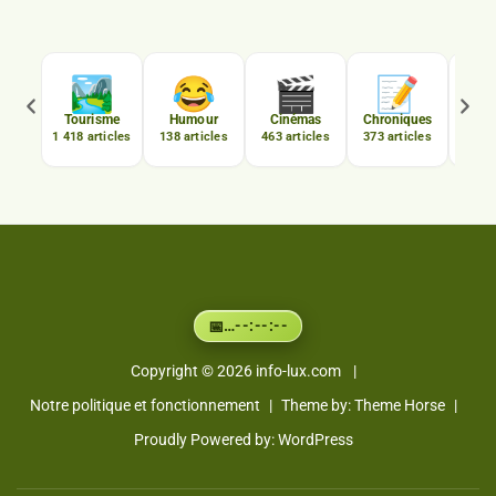

🏞️
😂
🎬
📝
C
Tourisme
Humour
Cinémas
Chroniques
Luxe
1 418 articles
138 articles
463 articles
373 articles
167 a
…
--:--:--
📅
Copyright © 2026
info-lux.com
Notre politique et fonctionnement
Theme by:
Theme Horse
Proudly Powered by:
WordPress