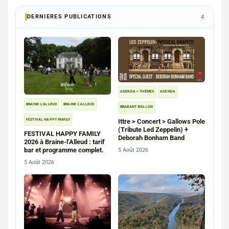
DERNIERES PUBLICATIONS
4
AGENDA > THÈMES
AGENDA
BRAINE-L'ALLEUD
BRAINE-L'ALLEUD
BRABANT WALLON
FESTIVAL HAPPY FAMILY
Ittre > Concert > Gallows Pole
(Tribute Led Zeppelin) +
FESTIVAL HAPPY FAMILY
Deborah Bonham Band
2026 à Braine-l’Alleud : tarif
bar et programme complet.
5 Août 2026
5 Août 2026