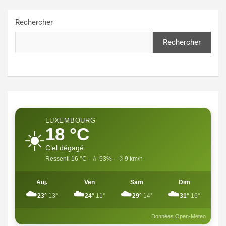
Rechercher
Rechercher
LUXEMBOURG
18 °C
☀️
Ciel dégagé
Ressenti 16 °C · 💧 53% · 💨 9 km/h
Auj.
Ven
Sam
Dim
☁️
☁️
☁️
☁️
23°
13°
24°
11°
29°
14°
31°
16°
Données
Open-Meteo