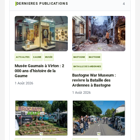
DERNIERES PUBLICATIONS
4
ACTUALITES
GAUME
MUSÉE
BASTOGNE
BASTOGNE
Musée Gaumais à Virton : 2
BATAILLE DES ARDENNES
000 ans d’histoire de la
Bastogne War Museum :
Gaume
revivre la Bataille des
1 Août 2026
Ardennes à Bastogne
1 Août 2026