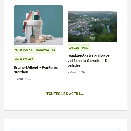
BOUILLON
PILIER
BRAINE-L'ALLEUD
BRABANT WALLON
Randonnées à Bouillon et
BRAINE-L’ALLEUD
vallée de la Semois : 15
balades
Braine-l’Alleud > Peintures
Stordeur
2 Août 2026
3 Août 2026
TOUTES LES ACTUS