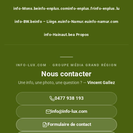
info-Mons.be
info-enplus.com
info-enplus.fr
info-enplus.lu
info-BW.be
info – Liège.eu
info-Namur.eu
info-namur.com
info-Hainaut.be
a Propos
INFO-LUX.COM
·
GROUPE MÉDIA GRAND RÉGION
Nous contacter
Une info, une photo, une question ? —
Vincent Gallez
0477 938 193
info@info-lux.com
Formulaire de contact