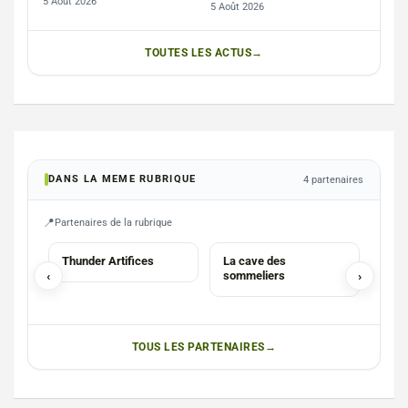
5 Août 2026
5 Août 2026
TOUTES LES ACTUS
DANS LA MEME RUBRIQUE
4 partenaires
Partenaires de la rubrique
SERVICES
SOMMELIER
ASB
Thunder Artifices
La cave des
Aqua
‹
sommeliers
›
Nata
TOUS LES PARTENAIRES