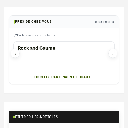
PRES DE CHEZ VOUS
5 partenaires
Partenaires locaux info-lux
GAUME
FAUV
Rock and Gaume
Photograp
‹
›
Chr
TOUS LES PARTENAIRES LOCAUX
FILTRER LES ARTICLES