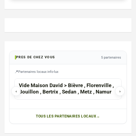
PRES DE CHEZ VOUS
5 partenaires
Partenaires locaux info-lux
ETAL
Vide Maison David > Bièvre , Florenville ,
Mag
‹
Bouillon , Bertrix , Sedan , Metz , Namur
›
TOUS LES PARTENAIRES LOCAUX