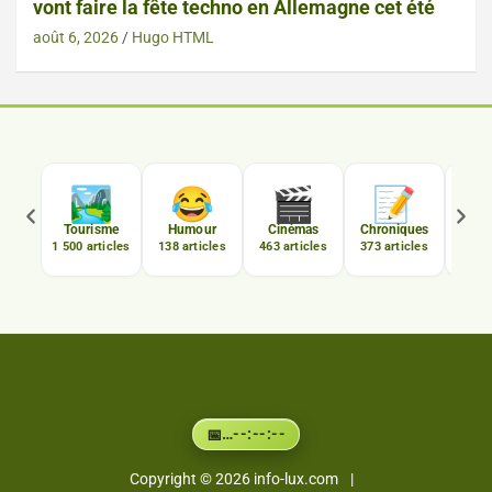
vont faire la fête techno en Allemagne cet été
août 6, 2026
Hugo HTML

🏞️
😂
🎬
📝
C
Tourisme
Humour
Cinémas
Chroniques
Luxe
1 500 articles
138 articles
463 articles
373 articles
167 a
…
--:--:--
📅
Copyright © 2026
info-lux.com