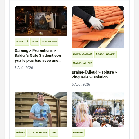
ACTUALITÉ
ACTU
ACTU GAMING
Gaming > Promotions >
BRAINE-L'ALLEUD
BRABANT WALLON
Baldur’s Gate 3 atteint son
prix le plus bas avec une
BRAINE-L’ALLEUD
remise de 30 % sur PC, PS5
5 Août 2026
et Xbox Series
Braine-l’Alleud > Toiture >
Zinguerie > Isolation
5 Août 2026
THÉMES
AUTEURS BELGES
LIVRE
FLOREFFE