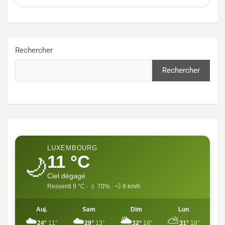
Rechercher
Rechercher
LUXEMBOURG
11 °C
🌙
Ciel dégagé
Ressenti 9 °C · 💧 70% · 💨 8 km/h
Auj.
Sam
Dim
Lun
☁️
☁️
🌦️
⛅
24°
11°
29°
13°
32°
18°
31°
18°