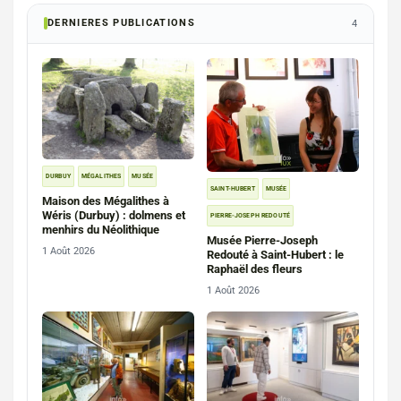
DERNIERES PUBLICATIONS
4
DURBUY
MÉGALITHES
MUSÉE
SAINT-HUBERT
MUSÉE
Maison des Mégalithes à
Wéris (Durbuy) : dolmens et
PIERRE-JOSEPH REDOUTÉ
menhirs du Néolithique
Musée Pierre-Joseph
1 Août 2026
Redouté à Saint-Hubert : le
Raphaël des fleurs
1 Août 2026