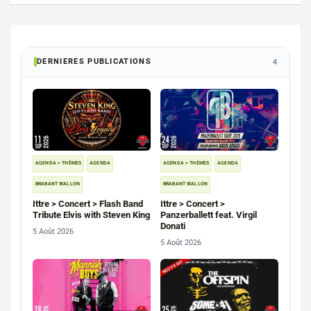
DERNIERES PUBLICATIONS
4
AGENDA > THÈMES
AGENDA
AGENDA > THÈMES
AGENDA
BRABANT WALLON
BRABANT WALLON
Ittre > Concert > Flash Band
Ittre > Concert >
Tribute Elvis with Steven King
Panzerballett feat. Virgil
Donati
5 Août 2026
5 Août 2026