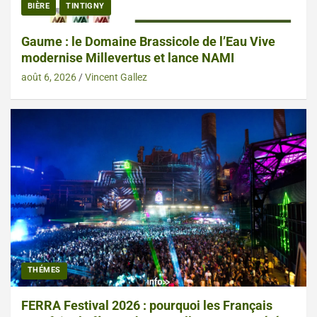
BIÈRE
TINTIGNY
Gaume : le Domaine Brassicole de l’Eau Vive
modernise Millevertus et lance NAMI
août 6, 2026
Vincent Gallez
THÉMES
FERRA Festival 2026 : pourquoi les Français