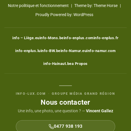
Notre politique et fonctionnement
Theme by:
Theme Horse
Proudly Powered by:
WordPress
info – Liège.eu
info-Mons.be
info-enplus.com
info-enplus.fr
info-enplus.lu
info-BW.be
info-Namur.eu
info-namur.com
info-Hainaut.be
a Propos
INFO-LUX.COM
·
GROUPE MÉDIA GRAND RÉGION
Nous contacter
Une info, une photo, une question ? —
Vincent Gallez
0477 938 193