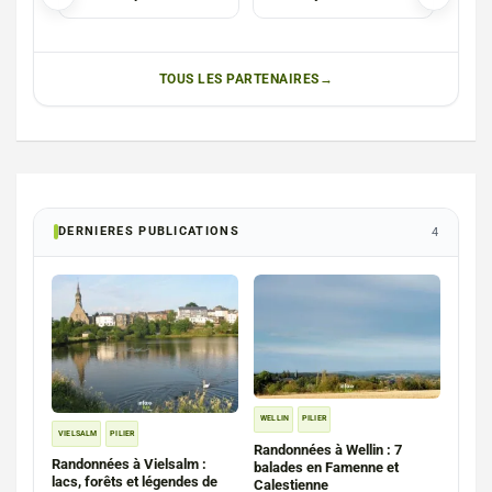
Luxembourg
(Messancy)
TOUS LES PARTENAIRES
DERNIERES PUBLICATIONS
4
WELLIN
PILIER
VIELSALM
PILIER
Randonnées à Wellin : 7
Randonnées à Vielsalm :
balades en Famenne et
lacs, forêts et légendes de
Calestienne