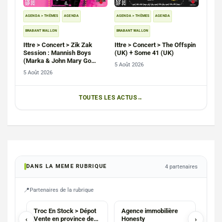
AGENDA > THÈMES
AGENDA
AGENDA > THÈMES
AGENDA
BRABANT WALLON
BRABANT WALLON
Ittre > Concert > Zik Zak
Ittre > Concert > The Offspin
Session : Mannish Boys
(UK) + Some 41 (UK)
(Marka & John Mary Go
5 Août 2026
Round)
5 Août 2026
TOUTES LES ACTUS
DANS LA MEME RUBRIQUE
4 partenaires
Partenaires de la rubrique
AGENCE
AGENCE
Troc En Stock > Dépot
Agence immobilière
Stud
‹
Vente en province de
Honesty
›