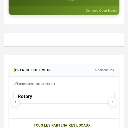
Données
Open-Meteo
PRES DE CHEZ VOUS
5 partenaires
Partenaires locaux info-lux
ARLON
Rotary
Brai
‹
›
> O
TOUS LES PARTENAIRES LOCAUX