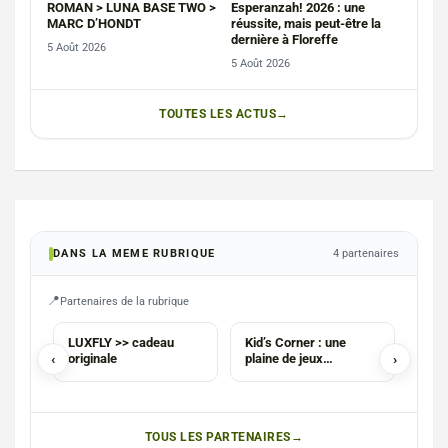
ROMAN > LUNA BASE TWO >
Esperanzah! 2026 : une
MARC D’HONDT
réussite, mais peut-être la
dernière à Floreffe
5 Août 2026
5 Août 2026
TOUTES LES ACTUS
DANS LA MEME RUBRIQUE
4 partenaires
Partenaires de la rubrique
COM
LUXFLY >> cadeau
Kid’s Corner : une
PX M
‹
originale
plaine de jeux
›
Info
intérieure
Flor
TOUS LES PARTENAIRES