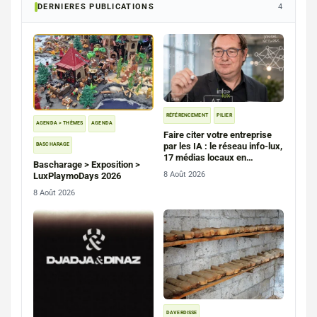
DERNIERES PUBLICATIONS
4
RÉFÉRENCEMENT
PILIER
AGENDA > THÈMES
AGENDA
Faire citer votre entreprise
par les IA : le réseau info-lux,
BASCHARAGE
17 médias locaux en
Bascharage > Exposition >
Belgique, en France et au
8 Août 2026
LuxPlaymoDays 2026
Luxembourg
8 Août 2026
DAVERDISSE