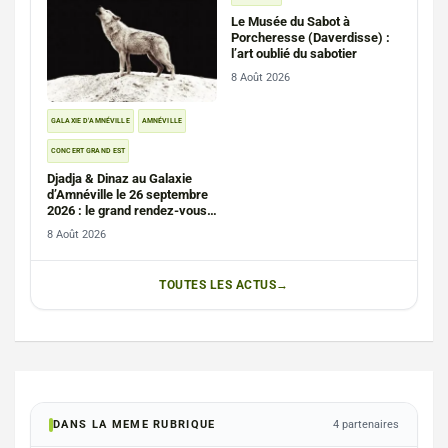
Le Musée du Sabot à
Porcheresse (Daverdisse) :
l’art oublié du sabotier
8 Août 2026
GALAXIE D'AMNÉVILLE
AMNÉVILLE
CONCERT GRAND EST
Djadja & Dinaz au Galaxie
d’Amnéville le 26 septembre
2026 : le grand rendez-vous
rap en Moselle
8 Août 2026
TOUTES LES ACTUS
DANS LA MEME RUBRIQUE
4 partenaires