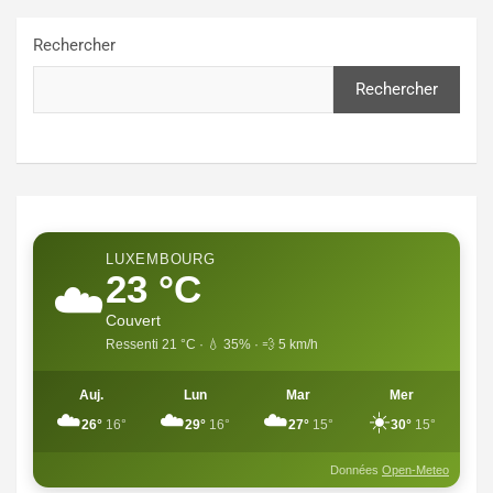
Rechercher
Rechercher
LUXEMBOURG
23 °C
☁️
Couvert
Ressenti 21 °C · 💧 35% · 💨 5 km/h
Auj.
Lun
Mar
Mer
☁️
☁️
☁️
☀️
26°
16°
29°
16°
27°
15°
30°
15°
Données
Open-Meteo