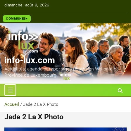
Aller
dimanche, août 9, 2026
au
contenu
COMMUNES
info-lux.com
Actualités, agenda et reportages photos en Wallonie et
Province de Luxembourg
Accueil
Jade 2 La X Photo
Jade 2 La X Photo