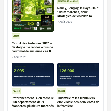
MEURTHE-ET-MOSELLE
Nancy, Longwy, le Pays-Haut
: deux marchés, deux
stratégies de visibilité IA
7 Août 2026
ATTERT
Circuit des Ardennes 2026 à
Bastogne : le rendez-vous de
l’automobile ancienne ces 8
et 9 août
7 Août 2026
FRANCE
FRANCE
Référencement IA en Moselle
Thionville et les frontaliers :
: un département, deux
être visible des deux côtés de
frontières, plusieurs marchés
la frontière