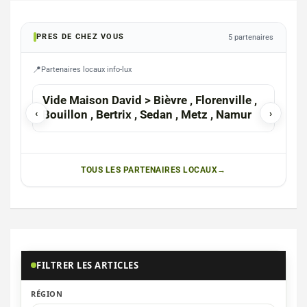
PRES DE CHEZ VOUS
5 partenaires
Partenaires locaux info-lux
Vide Maison David > Bièvre , Florenville ,
Stu
‹
Bouillon , Bertrix , Sedan , Metz , Namur
›
TOUS LES PARTENAIRES LOCAUX
FILTRER LES ARTICLES
RÉGION