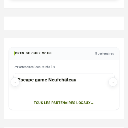
PRES DE CHEZ VOUS
5 partenaires
Partenaires locaux info-lux
ETAL
Escape game Neufchâteau
Vêt
‹
›
TOUS LES PARTENAIRES LOCAUX