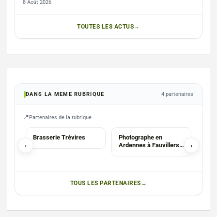
8 Août 2026
TOUTES LES ACTUS
DANS LA MEME RUBRIQUE
4 partenaires
Partenaires de la rubrique
HORECA
PHOTOGRAPHES
ASB
Brasserie Trévires
Photographe en
Aqua
‹
Ardennes à Fauvillers :
›
Nata
Christophe Mary
TOUS LES PARTENAIRES