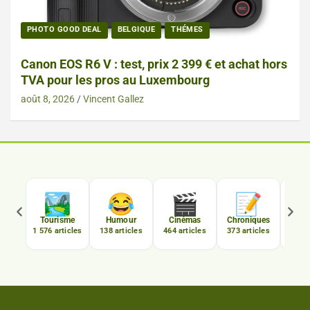
PHOTO GOOD DEAL
BELGIQUE
THÉMES
Canon EOS R6 V : test, prix 2 399 € et achat hors
TVA pour les pros au Luxembourg
août 8, 2026
Vincent Gallez

🏞️
😂
🎬
📝
C
Tourisme
Humour
Cinémas
Chroniques
Luxe
1 576 articles
138 articles
464 articles
373 articles
167 a