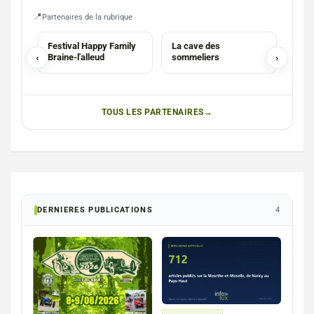
Partenaires de la rubrique
ASBL
SOMMELIER
SER
Festival Happy Family
La cave des
Brai
‹
Braine-l'alleud
sommeliers
›
Spéc
nett
TOUS LES PARTENAIRES
DERNIERES PUBLICATIONS
4