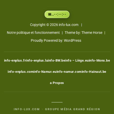
…
--:--:--
📅
Copyright © 2026
info-lux.com
Notre politique et fonctionnement
Theme by:
Theme Horse
Proudly Powered by:
WordPress
info-enplus.fr
info-enplus.lu
info-BW.be
info – Liège.eu
info-Mons.be
info-enplus.com
info-Namur.eu
info-namur.com
info-Hainaut.be
a Propos
INFO-LUX.COM
·
GROUPE MÉDIA GRAND RÉGION