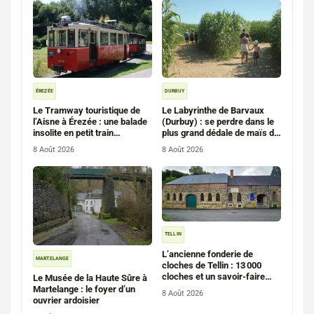
ÉREZÉE
DURBUY
Le Tramway touristique de
Le Labyrinthe de Barvaux
l’Aisne à Érezée : une balade
(Durbuy) : se perdre dans le
insolite en petit train
plus grand dédale de maïs de
d’Ardenne
Wallonie
8 Août 2026
8 Août 2026
TELLIN
L’ancienne fonderie de
MARTELANGE
cloches de Tellin : 13 000
cloches et un savoir-faire
Le Musée de la Haute Sûre à
unique
Martelange : le foyer d’un
8 Août 2026
ouvrier ardoisier