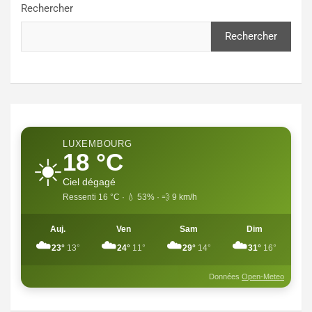
Rechercher
Rechercher
LUXEMBOURG
18 °C
☀️
Ciel dégagé
Ressenti 16 °C · 💧 53% · 💨 9 km/h
Auj.
Ven
Sam
Dim
☁️
☁️
☁️
☁️
23°
13°
24°
11°
29°
14°
31°
16°
Données
Open-Meteo