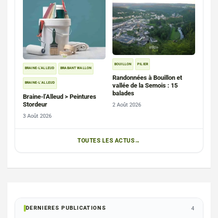
BOUILLON
PILIER
BRAINE-L'ALLEUD
BRABANT WALLON
Randonnées à Bouillon et
BRAINE-L’ALLEUD
vallée de la Semois : 15
balades
Braine-l’Alleud > Peintures
Stordeur
2 Août 2026
3 Août 2026
TOUTES LES ACTUS
DERNIERES PUBLICATIONS
4