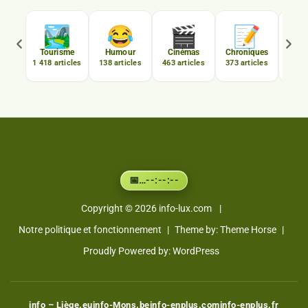

🏞️
😂
🎬
📝
C
Tourisme
Humour
Cinémas
Chroniques
Luxe
1 418 articles
138 articles
463 articles
373 articles
167 a
…
--:--:--
📅
Copyright © 2026
info-lux.com
Notre politique et fonctionnement
Theme by:
Theme Horse
Proudly Powered by:
WordPress
info – Liège.eu
info-Mons.be
info-enplus.com
info-enplus.fr