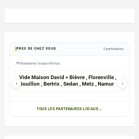
PRES DE CHEZ VOUS
5 partenaires
Partenaires locaux info-lux
ETAL
Vide Maison David > Bièvre , Florenville ,
Mag
‹
Bouillon , Bertrix , Sedan , Metz , Namur
›
TOUS LES PARTENAIRES LOCAUX