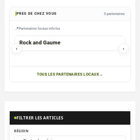
PRES DE CHEZ VOUS
5 partenaires
Partenaires locaux info-lux
GAUME
FAUV
Rock and Gaume
Photograp
‹
›
Chr
TOUS LES PARTENAIRES LOCAUX
FILTRER LES ARTICLES
RÉGION