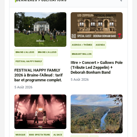
DERNIERES PUBLICATIONS
4
AGENDA > THÈMES
AGENDA
BRAINE-L'ALLEUD
BRAINE-L'ALLEUD
BRABANT WALLON
FESTIVAL HAPPY FAMILY
Ittre > Concert > Gallows Pole
(Tribute Led Zeppelin) +
FESTIVAL HAPPY FAMILY
Deborah Bonham Band
2026 à Braine-l’Alleud : tarif
bar et programme complet.
5 Août 2026
5 Août 2026
MUSIQUE
8000 SPECTATEURS
ALSACE