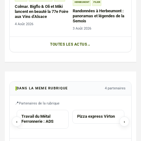
HERBEUMONT
PILIER
Colmar. Bigflo & Oli et Miki
Randonnées à Herbeumont :
lancent en beauté la 77e Foire
panoramas et légendes de la
aux Vins d’Alsace
Semois
4 Août 2026
3 Août 2026
TOUTES LES ACTUS
DANS LA MEME RUBRIQUE
4 partenaires
Partenaires de la rubrique
PIZZA
AGE
Travail du Métal
Pizza express Virton
Agen
‹
Ferronnerie : ADS
›
Hon