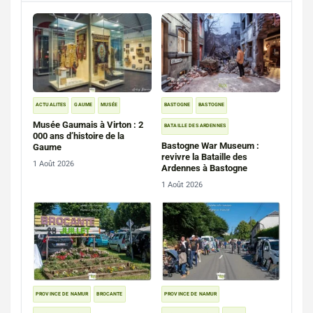
ACTUALITES
GAUME
MUSÉE
BASTOGNE
BASTOGNE
Musée Gaumais à Virton : 2
BATAILLE DES ARDENNES
000 ans d’histoire de la
Bastogne War Museum :
Gaume
revivre la Bataille des
1 Août 2026
Ardennes à Bastogne
1 Août 2026
PROVINCE DE NAMUR
BROCANTE
PROVINCE DE NAMUR