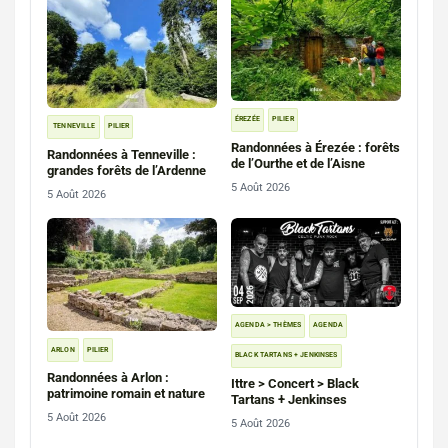
ÉREZÉE
PILIER
TENNEVILLE
PILIER
Randonnées à Érezée : forêts
Randonnées à Tenneville :
de l’Ourthe et de l’Aisne
grandes forêts de l’Ardenne
5 Août 2026
5 Août 2026
AGENDA > THÈMES
AGENDA
ARLON
PILIER
BLACK TARTANS + JENKINSES
Randonnées à Arlon :
Ittre > Concert > Black
patrimoine romain et nature
Tartans + Jenkinses
5 Août 2026
5 Août 2026