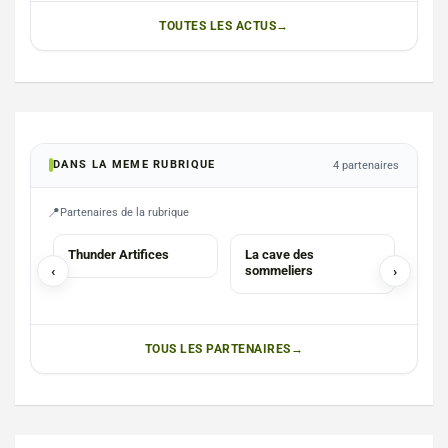
TOUTES LES ACTUS
DANS LA MEME RUBRIQUE
4 partenaires
Partenaires de la rubrique
SERVICES
SOMMELIER
ASB
Thunder Artifices
La cave des
Aqua
‹
sommeliers
›
Nata
TOUS LES PARTENAIRES