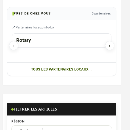
PRES DE CHEZ VOUS
5 partenaires
Partenaires locaux info-lux
ARLON
Rotary
Christ
‹
›
TOUS LES PARTENAIRES LOCAUX
FILTRER LES ARTICLES
RÉGION