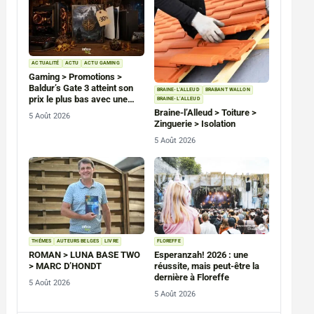
ACTUALITÉ
ACTU
ACTU GAMING
Gaming > Promotions >
Baldur’s Gate 3 atteint son
BRAINE-L'ALLEUD
BRABANT WALLON
prix le plus bas avec une
BRAINE-L’ALLEUD
remise de 30 % sur PC, PS5
Braine-l’Alleud > Toiture >
5 Août 2026
et Xbox Series
Zinguerie > Isolation
5 Août 2026
THÉMES
AUTEURS BELGES
LIVRE
FLOREFFE
ROMAN > LUNA BASE TWO
Esperanzah! 2026 : une
> MARC D’HONDT
réussite, mais peut-être la
dernière à Floreffe
5 Août 2026
5 Août 2026