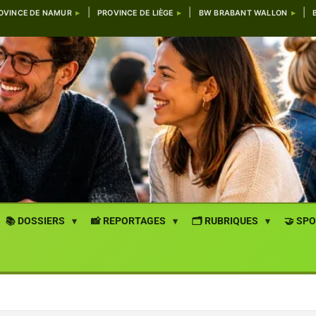
OVINCE DE NAMUR
PROVINCE DE LIÈGE
BW BRABANT WALLON
📚 DOSSIERS
📸 REPORTAGES
🗂️ RUBRIQUES
🤝 SP