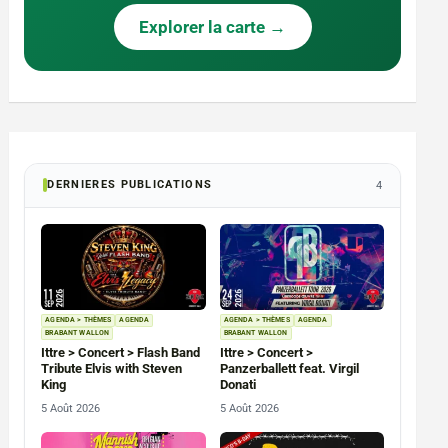
Explorer la carte →
DERNIERES PUBLICATIONS
4
AGENDA > THÈMES
AGENDA
AGENDA > THÈMES
AGENDA
BRABANT WALLON
BRABANT WALLON
Ittre > Concert > Flash Band
Ittre > Concert >
Tribute Elvis with Steven
Panzerballett feat. Virgil
King
Donati
5 Août 2026
5 Août 2026