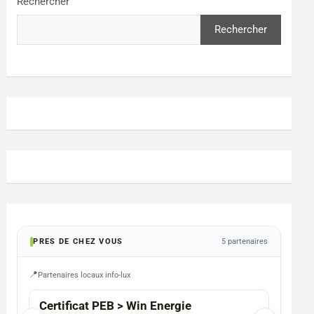
Rechercher
Rechercher
PRES DE CHEZ VOUS
5 partenaires
Partenaires locaux info-lux
MESSA
Certificat PEB > Win Energie
Arma 