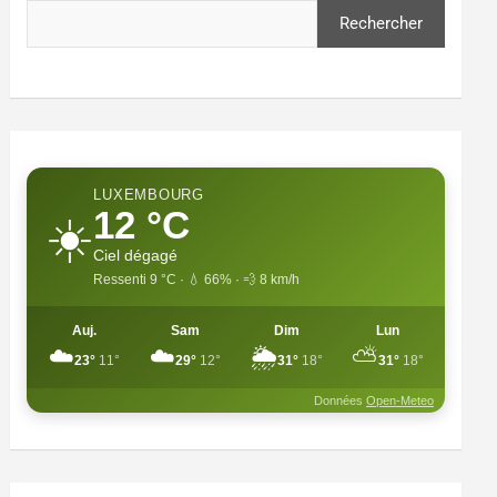
Rechercher
LUXEMBOURG
12 °C
☀️
Ciel dégagé
Ressenti 9 °C · 💧 66% · 💨 8 km/h
Auj.
Sam
Dim
Lun
☁️
☁️
🌦️
⛅
23°
11°
29°
12°
31°
18°
31°
18°
Données
Open-Meteo