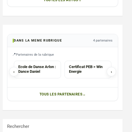
TOUTES LES ACTUS
DANS LA MEME RUBRIQUE
4 partenaires
Partenaires de la rubrique
ECOLES
AGENCE
Ecole de Danse Arlon :
Certificat PEB > Win
La Rac
‹
Dance Daniel
Energie
›
Belgiu
TOUS LES PARTENAIRES
Rechercher