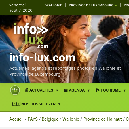
Aller
vendredi,
WALLONIE
PROVINCE DE LUXEMBOURG
PR
au
août 7, 2026
contenu
info-lux.com
Actualités, agenda et reportages photos en Wallonie et
Province de Luxembourg
📰 ACTUALITÉS
📅 AGENDA
🏞️ TOURISME
🇫🇷 NOS DOSSIERS FR
Accueil
PAYS
Belgique
Wallonie
Province de Hainaut
Q