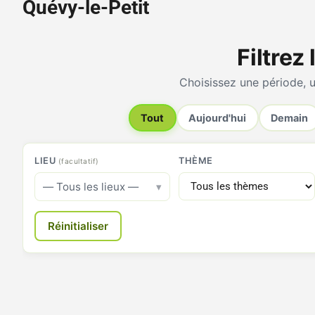
Quévy-le-Petit
Filtrez
Choisissez une période, u
Tout
Aujourd'hui
Demain
LIEU
THÈME
(facultatif)
— Tous les lieux —
Réinitialiser