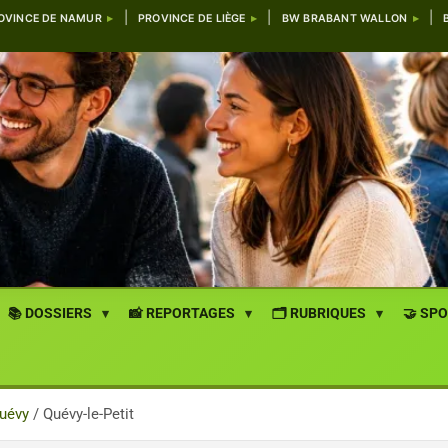
OVINCE DE NAMUR
PROVINCE DE LIÈGE
BW BRABANT WALLON
📚 DOSSIERS
📸 REPORTAGES
🗂️ RUBRIQUES
🤝 SP
uévy
Quévy-le-Petit