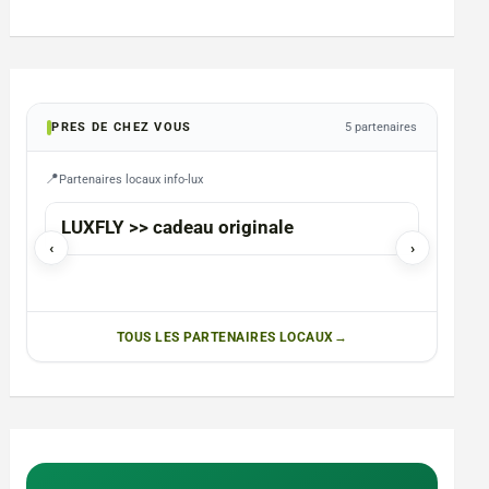
PRES DE CHEZ VOUS
5 partenaires
Partenaires locaux info-lux
ARLON
TINTIG
LUXFLY >> cadeau originale
Pazapa
‹
›
anima
TOUS LES PARTENAIRES LOCAUX