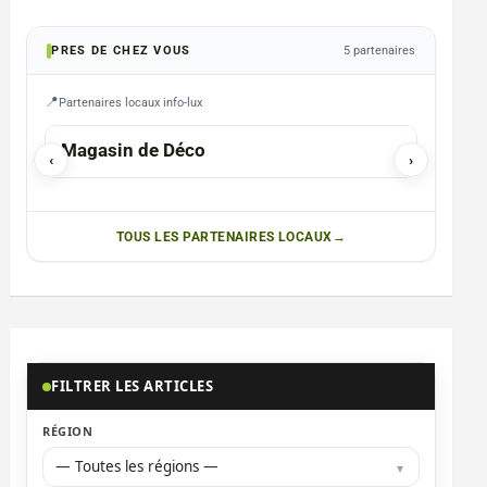
PRES DE CHEZ VOUS
5 partenaires
Partenaires locaux info-lux
ETALLE
REDANG
Magasin de Déco
Photo
‹
›
TOUS LES PARTENAIRES LOCAUX
FILTRER LES ARTICLES
RÉGION
— Toutes les régions —