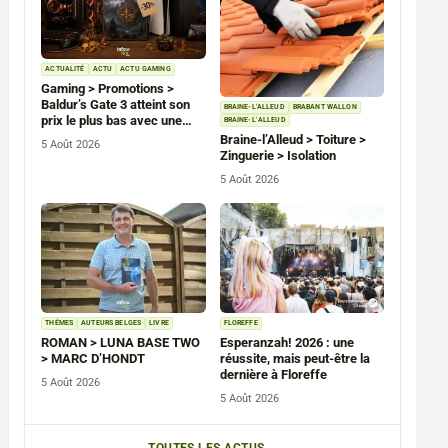
ACTUALITÉ
ACTU
ACTU GAMING
Gaming > Promotions >
Baldur’s Gate 3 atteint son
BRAINE-L'ALLEUD
BRABANT WALLON
prix le plus bas avec une
BRAINE-L’ALLEUD
remise de 30 % sur PC, PS5
Braine-l’Alleud > Toiture >
5 Août 2026
et Xbox Series
Zinguerie > Isolation
5 Août 2026
THÉMES
AUTEURS BELGES
LIVRE
FLOREFFE
ROMAN > LUNA BASE TWO
Esperanzah! 2026 : une
> MARC D’HONDT
réussite, mais peut-être la
dernière à Floreffe
5 Août 2026
5 Août 2026