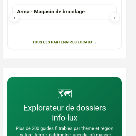
Arma - Magasin de bricolage
Photographe en
‹
›
Chris
TOUS LES PARTENAIRES LOCAUX
🗺️
Explorateur de dossiers
info-lux
Plus de 200 guides filtrables par thème et région
: nature, terroir, patrimoine, agenda, où manger,