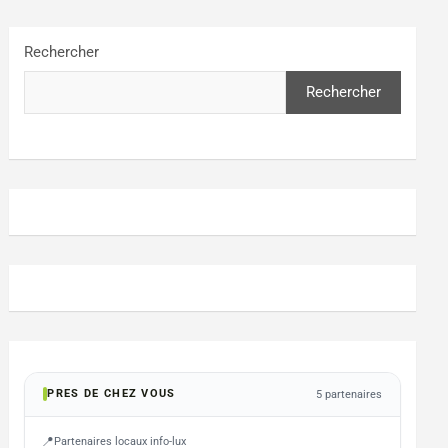
Rechercher
Rechercher
PRES DE CHEZ VOUS
5 partenaires
Partenaires locaux info-lux
MESSANCY
FAUVIL