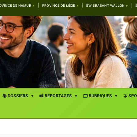
OVINCE DE NAMUR
PROVINCE DE LIÈGE
BW BRABANT WALLON
📚 DOSSIERS
📸 REPORTAGES
🗂️ RUBRIQUES
🤝 SP