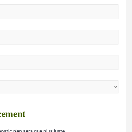
ncement
stic n'en sera que plus juste.