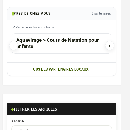
PRES DE CHEZ VOUS
5 partenaires
Partenaires locaux info-lux
Aquavirage > Cours de Natation pour
Bilia
‹
enfants
›
TOUS LES PARTENAIRES LOCAUX
FILTRER LES ARTICLES
RÉGION