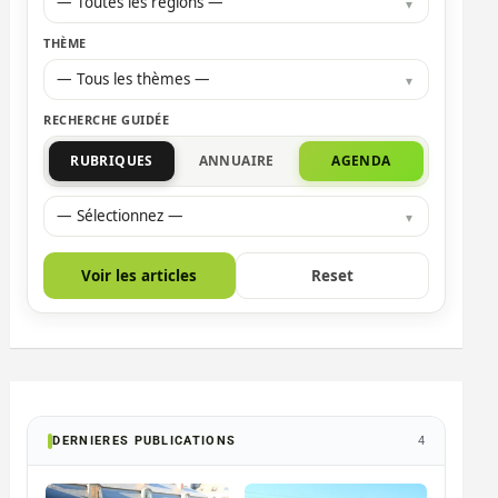
— Toutes les régions —
THÈME
— Tous les thèmes —
RECHERCHE GUIDÉE
RUBRIQUES
ANNUAIRE
AGENDA
— Sélectionnez —
Voir les articles
Reset
DERNIERES PUBLICATIONS
4