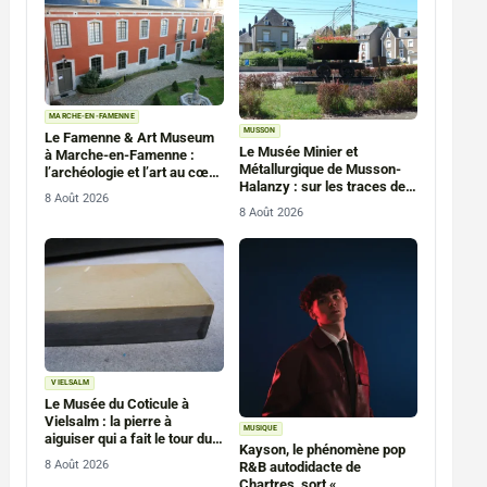
MARCHE-EN-FAMENNE
MUSSON
Le Famenne & Art Museum
Le Musée Minier et
à Marche-en-Famenne :
Métallurgique de Musson-
l’archéologie et l’art au cœur
Halanzy : sur les traces de
de la Famenne
8 Août 2026
la « minette »
8 Août 2026
VIELSALM
Le Musée du Coticule à
Vielsalm : la pierre à
MUSIQUE
aiguiser qui a fait le tour du
Kayson, le phénomène pop
monde
8 Août 2026
R&B autodidacte de
Chartres, sort «