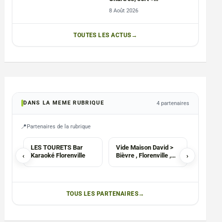
PHÉNOMÈNE »
8 Août 2026
TOUTES LES ACTUS
DANS LA MEME RUBRIQUE
4 partenaires
Partenaires de la rubrique
AGENCE
ASBL
LES TOURETS Bar
Vide Maison David >
Festiva
‹
Karaoké Florenville
Bièvre , Florenville ,
›
Braine-
Bouillon , Bertrix ,
Sedan , Metz , Namur
TOUS LES PARTENAIRES