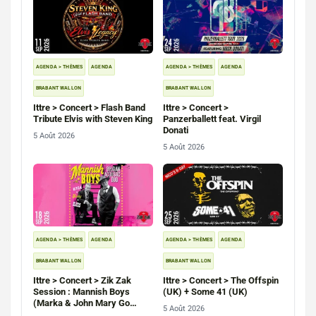
AGENDA > THÈMES
AGENDA
AGENDA > THÈMES
AGENDA
BRABANT WALLON
BRABANT WALLON
Ittre > Concert > Flash Band
Ittre > Concert >
Tribute Elvis with Steven King
Panzerballett feat. Virgil
Donati
5 Août 2026
5 Août 2026
AGENDA > THÈMES
AGENDA
AGENDA > THÈMES
AGENDA
BRABANT WALLON
BRABANT WALLON
Ittre > Concert > Zik Zak
Ittre > Concert > The Offspin
Session : Mannish Boys
(UK) + Some 41 (UK)
(Marka & John Mary Go
5 Août 2026
Round)