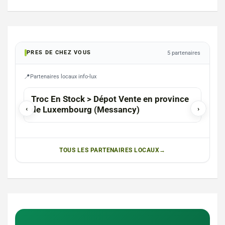
PRES DE CHEZ VOUS
5 partenaires
Partenaires locaux info-lux
Troc En Stock > Dépot Vente en province
Thun
‹
de Luxembourg (Messancy)
›
TOUS LES PARTENAIRES LOCAUX