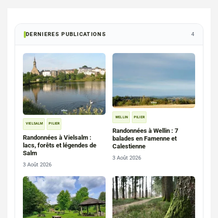
DERNIERES PUBLICATIONS
4
WELLIN
PILIER
VIELSALM
PILIER
Randonnées à Wellin : 7
Randonnées à Vielsalm :
balades en Famenne et
lacs, forêts et légendes de
Calestienne
Salm
3 Août 2026
3 Août 2026