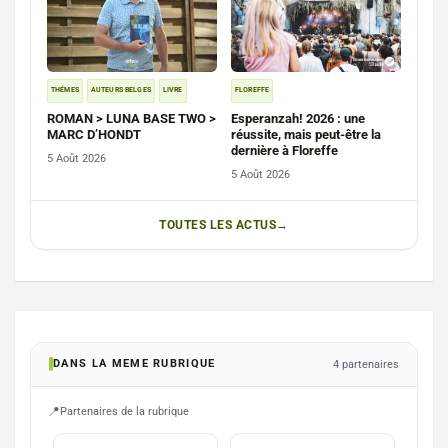
THÉMES
AUTEURS BELGES
LIVRE
FLOREFFE
ROMAN > LUNA BASE TWO >
Esperanzah! 2026 : une
MARC D’HONDT
réussite, mais peut-être la
dernière à Floreffe
5 Août 2026
5 Août 2026
TOUTES LES ACTUS
DANS LA MEME RUBRIQUE
4 partenaires
Partenaires de la rubrique
AGENCE
ECOLES
PHO