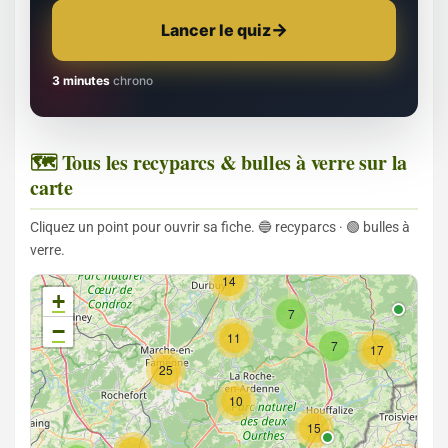
Lancer le quiz
3 minutes
chrono
🗺️ Tous les recyparcs & bulles à verre sur la
carte
Cliquez un point pour ouvrir sa fiche. 🔵 recyparcs · 🟢 bulles à
verre.
14
+
7
−
11
7
17
25
10
15