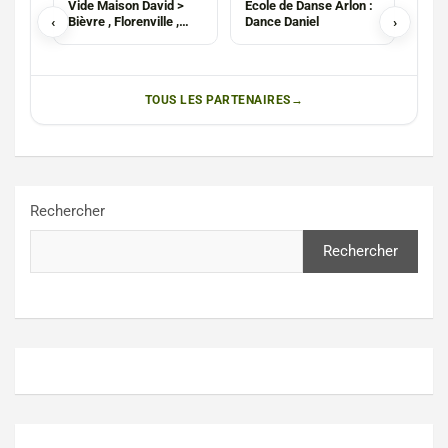
Vide Maison David >
Ecole de Danse Arlon :
Pho
‹
Bièvre , Florenville ,
Dance Daniel
›
Lux
Bouillon , Bertrix ,
Laur
Sedan , Metz , Namur
TOUS LES PARTENAIRES
Rechercher
Rechercher