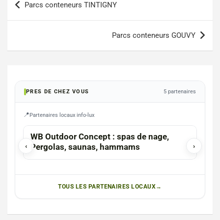
Parcs conteneurs TINTIGNY
de
l’article
Parcs conteneurs GOUVY
PRES DE CHEZ VOUS
5 partenaires
Partenaires locaux info-lux
HABAY-LA-NEUVE
WB Outdoor Concept : spas de nage,
La 
‹
Pergolas, saunas, hammams
›
TOUS LES PARTENAIRES LOCAUX