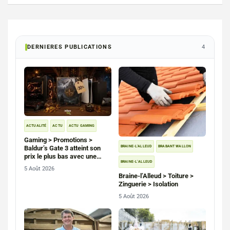
DERNIERES PUBLICATIONS
4
ACTUALITÉ
ACTU
ACTU GAMING
Gaming > Promotions >
BRAINE-L'ALLEUD
BRABANT WALLON
Baldur’s Gate 3 atteint son
prix le plus bas avec une
BRAINE-L’ALLEUD
remise de 30 % sur PC, PS5
5 Août 2026
et Xbox Series
Braine-l’Alleud > Toiture >
Zinguerie > Isolation
5 Août 2026