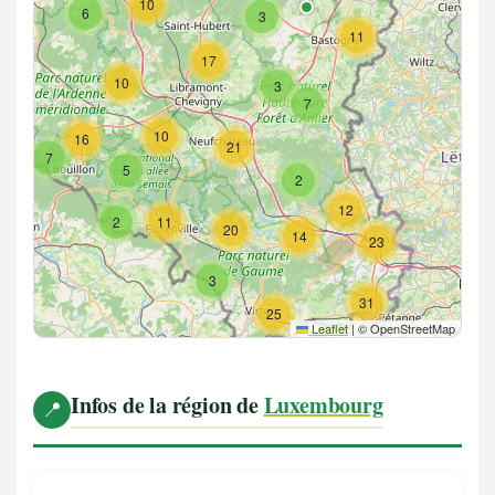
10
6
3
11
17
10
3
7
10
16
21
7
5
2
12
2
11
20
14
23
3
31
25
Leaflet
|
© OpenStreetMap
Infos de la région de
Luxembourg
📍
Houffalize
Actualité