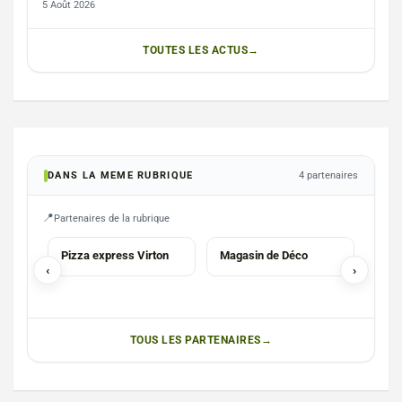
5 Août 2026
TOUTES LES ACTUS
DANS LA MEME RUBRIQUE
4 partenaires
Partenaires de la rubrique
PIZZA
COMMERCES
SER
Pizza express Virton
Magasin de Déco
Esc
‹
›
Neu
TOUS LES PARTENAIRES