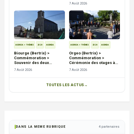
7 Août 2026
AGENDA > THÈMES
2026
AGENDA
AGENDA > THÈMES
2026
AGENDA
Biourge (Bertrix) >
Orgeo (Bertrix) >
Commémoration >
Commémoration >
Souvenir des deux
Cérémonie des otages à
guerres à Biourge
Orgeo et Saint-Médard
7 Août 2026
7 Août 2026
TOUTES LES ACTUS
DANS LA MEME RUBRIQUE
4 partenaires