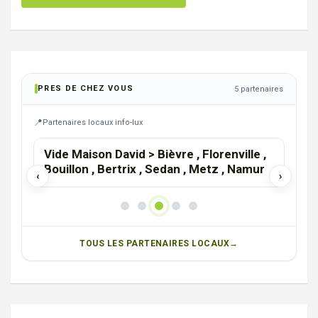
PRES DE CHEZ VOUS
5 partenaires
Partenaires locaux info-lux
Vide Maison David > Bièvre , Florenville ,
La 
Bouillon , Bertrix , Sedan , Metz , Namur
‹
›
TOUS LES PARTENAIRES LOCAUX