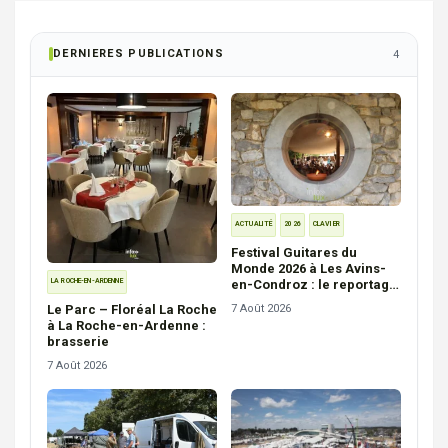
DERNIERES PUBLICATIONS
4
ACTUALITÉ
2026
CLAVIER
Festival Guitares du
Monde 2026 à Les Avins-
en-Condroz : le reportage
LA ROCHE-EN-ARDENNE
photos (© Yves Persoons)
Le Parc – Floréal La Roche
7 Août 2026
à La Roche-en-Ardenne :
brasserie
7 Août 2026