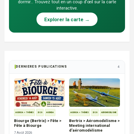
dormir… Trouvez tout en un coup d’œil sur la carte
interactive.
Explorer la carte →
DERNIERES PUBLICATIONS
4
AGENDA > THÈMES
2026
AEROMODELISME
AGENDA > THÈMES
2026
AGENDA
Bertrix > Aéromodélisme >
Biourge (Bertrix) > Fête >
Meeting international
Fête à Biourge
d’aéromodélisme
7 Août 2026