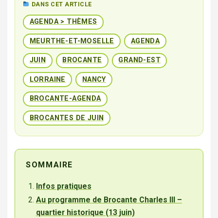
DANS CET ARTICLE
AGENDA > THÈMES
MEURTHE-ET-MOSELLE
AGENDA
JUIN
BROCANTE
GRAND-EST
LORRAINE
NANCY
BROCANTE-AGENDA
BROCANTES DE JUIN
SOMMAIRE
Infos pratiques
Au programme de Brocante Charles III –
quartier historique (13 juin)