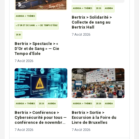
AGENDA > THÈMES
2026
AGENDA
Bertrix > Solidarité >
AGENDA > THÈMES
Collecte de sang au
« D'OR ET DE SANG » — CIE TEMPO D'ÉOLE
Bertrix Hall
7 Août 2026
2026
Bertrix > Spectacle > «
D’Or et de Sang » — Cie
Tempo d’Éole
7 Août 2026
AGENDA > THÈMES
2026
AGENDA
AGENDA > THÈMES
2026
AGENDA
Bertrix > Conférence >
Bertrix > Sortie >
Cybersécurité pour tous —
Excursion à la Foire du
conférence de novembre
Livre de Bruxelles
2026
7 Août 2026
7 Août 2026