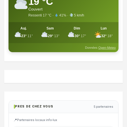
19 °C
Couvert
Ressenti 17 °C ·
41% ·
5 km/h
Auj.
Sam
Dim
Lun
23°
11°
29°
13°
30°
17°
32°
18°
Données
Open-Meteo
PRES DE CHEZ VOUS
5 partenaires
Partenaires locaux info-lux