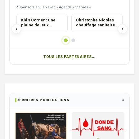
Sponsors en lien avec « Agenda > thèmes »
CHAUFFAGISTE
SOM
Kid’s Corner : une
Christophe Nicolas
La 
plaine de jeux
chauffage sanitaire
som
‹
›
intérieure
TOUS LES PARTENAIRES
DERNIERES PUBLICATIONS
4