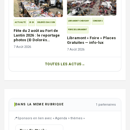
LIBRAMONT-CHEVIGNY
CONCOURS
ACTUALITÉ
2026
DOLORÉS DIASSON
Fête du 2 août au Fort de
FOIRE DE LIBRAMONT
Lantin 2026 : le reportage
Libramont » Foire » Places
photos (© Dolorés
Gratuites — info-lux
Diasson)
7 Août 2026
7 Août 2026
TOUTES LES ACTUS
DANS LA MEME RUBRIQUE
1 partenaires
Sponsors en lien avec « Agenda > thèmes »
AGENCE