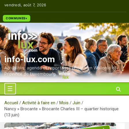
Aller
vendredi, août 7, 2026
au
contenu
COMMUNES
info-lux.com
Actualités, agenda et reportages photos en Wallonie et
Province de Luxembourg
Accueil
Activité à faire en
Mois
Juin
Nancy » Brocante » Brocante Charles III – quartier historique
(13 juin)