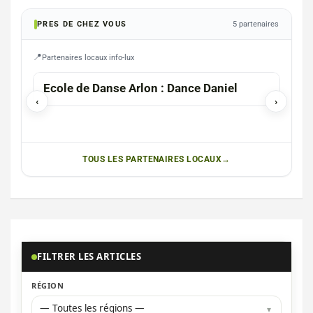
PRES DE CHEZ VOUS
5 partenaires
Partenaires locaux info-lux
MESSANCY
Ecole de Danse Arlon : Dance Daniel
Tro
‹
›
de 
TOUS LES PARTENAIRES LOCAUX
FILTRER LES ARTICLES
RÉGION
— Toutes les régions —