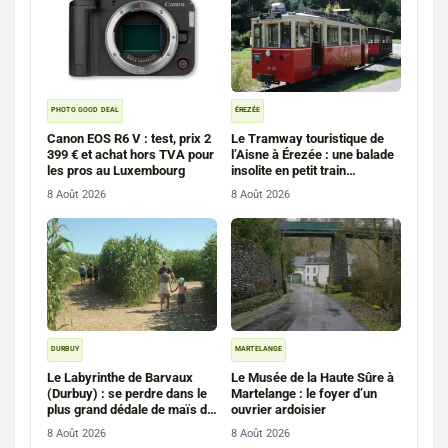
PHOTO GOOD DEAL
ÉREZÉE
Canon EOS R6 V : test, prix 2
Le Tramway touristique de
399 € et achat hors TVA pour
l’Aisne à Érezée : une balade
les pros au Luxembourg
insolite en petit train
d’Ardenne
8 Août 2026
8 Août 2026
DURBUY
MARTELANGE
Le Labyrinthe de Barvaux
Le Musée de la Haute Sûre à
(Durbuy) : se perdre dans le
Martelange : le foyer d’un
plus grand dédale de maïs de
ouvrier ardoisier
Wallonie
8 Août 2026
8 Août 2026