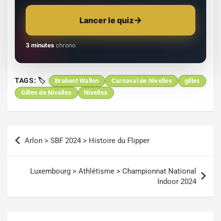
Lancer le quiz
3 minutes
chrono
TAGS:
Brabant Wallon
Carnaval de Nivelles
gilles
Gilles de Nivelles
Nivelles
Navigation
Arlon > SBF 2024 > Histoire du Flipper
de
l’article
Luxembourg > Athlétisme > Championnat National
Indoor 2024