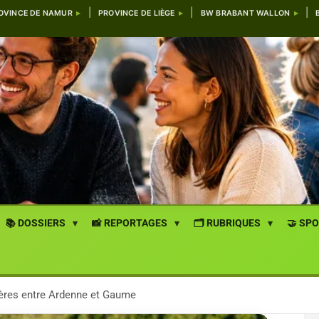
OVINCE DE NAMUR
PROVINCE DE LIÈGE
BW BRABANT WALLON
📚 DOSSIERS
📸 REPORTAGES
🗂️ RUBRIQUES
🤝 SP
ères entre Ardenne et Gaume