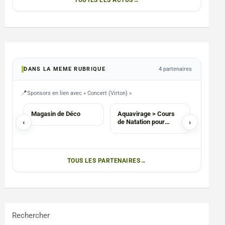
TOUTES LES ACTUS
DANS LA MEME RUBRIQUE
4 partenaires
Sponsors en lien avec « Concert (Virton) »
COMMERCES
ASBL
SERVIC
Magasin de Déco
Aquavirage > Cours
Braine-
‹
de Natation pour
›
Spécial
enfants
nettoya
Clean
TOUS LES PARTENAIRES
Rechercher