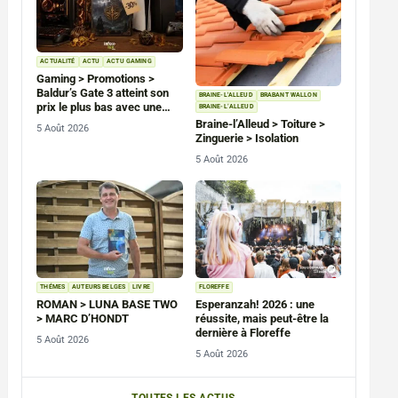
ACTUALITÉ
ACTU
ACTU GAMING
Gaming > Promotions >
Baldur’s Gate 3 atteint son
BRAINE-L'ALLEUD
BRABANT WALLON
prix le plus bas avec une
BRAINE-L’ALLEUD
remise de 30 % sur PC, PS5
Braine-l’Alleud > Toiture >
5 Août 2026
et Xbox Series
Zinguerie > Isolation
5 Août 2026
THÉMES
AUTEURS BELGES
LIVRE
FLOREFFE
ROMAN > LUNA BASE TWO
Esperanzah! 2026 : une
> MARC D’HONDT
réussite, mais peut-être la
dernière à Floreffe
5 Août 2026
5 Août 2026