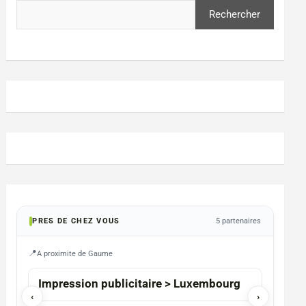
Rechercher
PRES DE CHEZ VOUS
5 partenaires
A proximite de Gaume
FAUVIL
Impression publicitaire > Luxembourg
Photographe en
‹
›
Chris