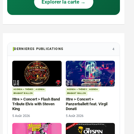
Explorer la carte →
DERNIERES PUBLICATIONS
4
AGENDA > THÈMES
AGENDA
AGENDA > THÈMES
AGENDA
BRABANT WALLON
BRABANT WALLON
Ittre > Concert > Flash Band
Ittre > Concert >
Tribute Elvis with Steven
Panzerballett feat. Virgil
King
Donati
5 Août 2026
5 Août 2026