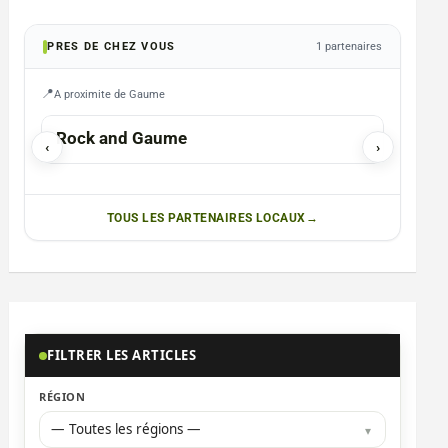
PRES DE CHEZ VOUS
1 partenaires
A proximite de Gaume
GAUME
Rock and Gaume
‹
›
TOUS LES PARTENAIRES LOCAUX
FILTRER LES ARTICLES
RÉGION
— Toutes les régions —