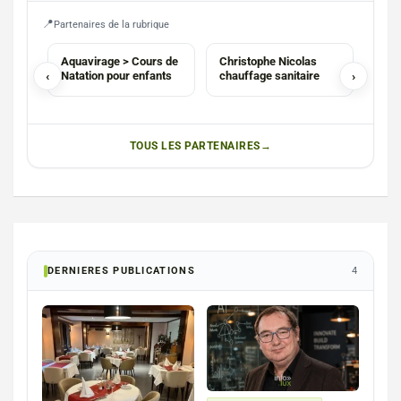
Partenaires de la rubrique
ASBL
CHAUFFAGISTE
AGE
Aquavirage > Cours de
Christophe Nicolas
Agen
‹
Natation pour enfants
chauffage sanitaire
›
Hon
TOUS LES PARTENAIRES
DERNIERES PUBLICATIONS
4