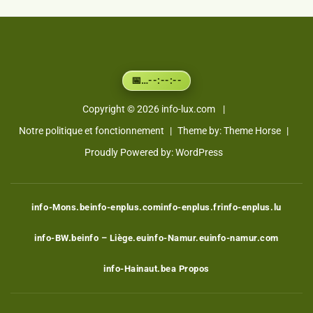
…
--:--:--
📅
Copyright © 2026
info-lux.com
Notre politique et fonctionnement
Theme by:
Theme Horse
Proudly Powered by:
WordPress
info-Mons.be
info-enplus.com
info-enplus.fr
info-enplus.lu
info-BW.be
info – Liège.eu
info-Namur.eu
info-namur.com
info-Hainaut.be
a Propos