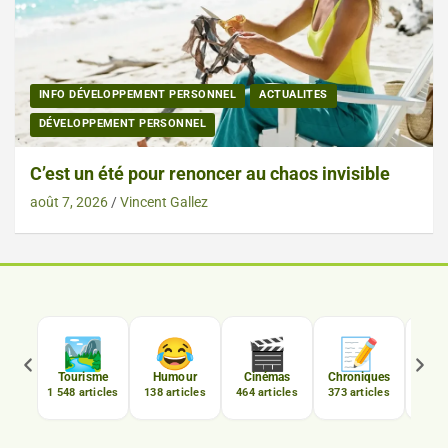
INFO DÉVELOPPEMENT PERSONNEL
ACTUALITES
DÉVELOPPEMENT PERSONNEL
C’est un été pour renoncer au chaos invisible
août 7, 2026
Vincent Gallez

🏞️
😂
🎬
📝
C
Tourisme
Humour
Cinémas
Chroniques
Luxe
1 548 articles
138 articles
464 articles
373 articles
167 a