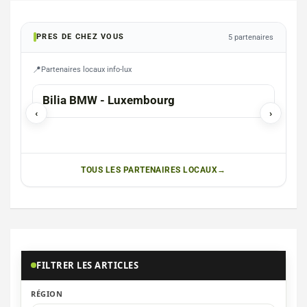
PRES DE CHEZ VOUS
5 partenaires
Partenaires locaux info-lux
ARL
Bilia BMW - Luxembourg
LUX
‹
›
TOUS LES PARTENAIRES LOCAUX
FILTRER LES ARTICLES
RÉGION