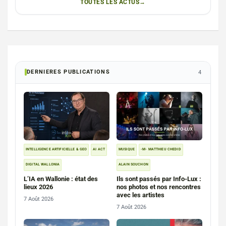
TOUTES LES ACTUS
DERNIERES PUBLICATIONS
4
INTELLIGENCE ARTIFICIELLE & GEO
AI ACT
MUSIQUE
-M- MATTHIEU CHEDID
DIGITAL WALLONIA
ALAIN SOUCHON
L’IA en Wallonie : état des
Ils sont passés par Info-Lux :
lieux 2026
nos photos et nos rencontres
avec les artistes
7 Août 2026
7 Août 2026