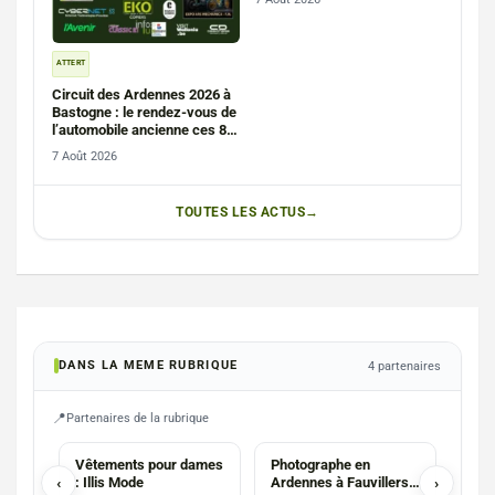
ATTERT
Circuit des Ardennes 2026 à
Bastogne : le rendez-vous de
l’automobile ancienne ces 8
et 9 août
7 Août 2026
TOUTES LES ACTUS
DANS LA MEME RUBRIQUE
4 partenaires
Partenaires de la rubrique
PHOTOGRAPHES
Vêtements pour dames
Photographe en
La R
‹
: Illis Mode
Ardennes à Fauvillers :
›
Belg