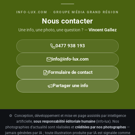
INFO-LUX.COM
·
GROUPE MÉDIA GRAND RÉGION
Nous contacter
Une info, une photo, une question ? —
Vincent Gallez
0477 938 193
info@info-lux.com
Formulaire de contact
Partager une info
⚙️
Conception, développement et mise en page assistés par intelligence
artificielle,
sous responsabilité éditoriale humaine
(info-lux). Nos
photographies d'actualité sont réalisées et
créditées par nos photographes
—
jamais générées par IA ; toute illustration produite par IA est signalée comme