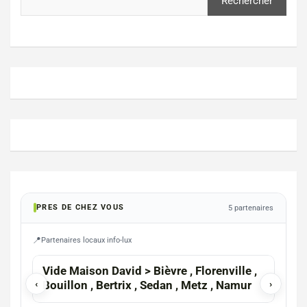
Rechercher
PRES DE CHEZ VOUS
5 partenaires
Partenaires locaux info-lux
ARL
Vide Maison David > Bièvre , Florenville ,
LUX
‹
Bouillon , Bertrix , Sedan , Metz , Namur
›