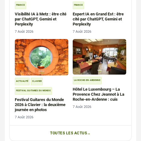
FRANCE
FRANCE
Visibilité IA à Metz : être cité
Expert IA en Grand Est : être
par ChatGPT, Gemini et
cité par ChatGPT, Gemini et
Perplexity
Perplexity
7 Août 2026
7 Août 2026
LA ROCHE-EN-ARDENNE
ACTUALITÉ
CLAVIER
Hôtel Le Luxembourg – La
FESTIVAL GUITARES DU MONDE
Provence Chez Jeannot à La
Roche-en-Ardenne : cuis
Festival Guitares du Monde
2026 à Clavier : la deuxième
7 Août 2026
journée en photos
7 Août 2026
TOUTES LES ACTUS