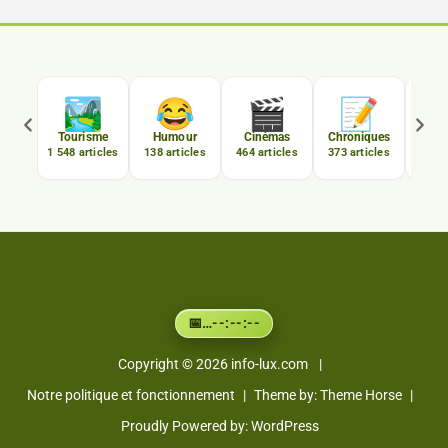

🏞️
😂
🎬
📝
C
Tourisme
Humour
Cinémas
Chroniques
Luxe
1 548 articles
138 articles
464 articles
373 articles
167 a
…
--:--:--
📅
Copyright © 2026
info-lux.com
Notre politique et fonctionnement
Theme by:
Theme Horse
Proudly Powered by:
WordPress