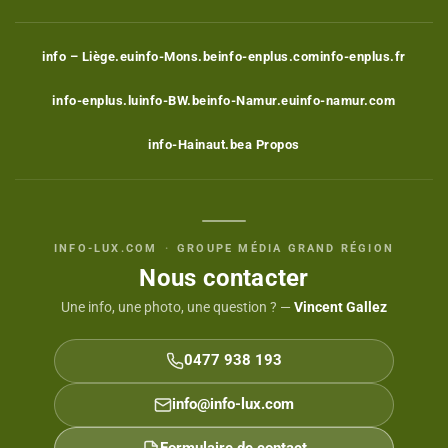
info – Liège.eu
info-Mons.be
info-enplus.com
info-enplus.fr
info-enplus.lu
info-BW.be
info-Namur.eu
info-namur.com
info-Hainaut.be
a Propos
INFO-LUX.COM
·
GROUPE MÉDIA GRAND RÉGION
Nous contacter
Une info, une photo, une question ? —
Vincent Gallez
0477 938 193
info@info-lux.com