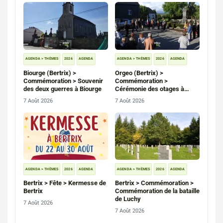
AGENDA > THÈMES
2026
AGENDA
AGENDA > THÈMES
2026
AGENDA
Biourge (Bertrix) >
Orgeo (Bertrix) >
Commémoration > Souvenir
Commémoration >
des deux guerres à Biourge
Cérémonie des otages à
Orgeo et Saint-Médard
7 Août 2026
7 Août 2026
AGENDA > THÈMES
2026
AGENDA
AGENDA > THÈMES
2026
AGENDA
Bertrix > Fête > Kermesse de
Bertrix > Commémoration >
Bertrix
Commémoration de la bataille
de Luchy
7 Août 2026
7 Août 2026