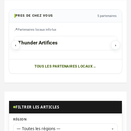
PRES DE CHEZ VOUS
5 partenaires
Partenaires locaux info-lux
Thunder Artifices
Imp
‹
›
TOUS LES PARTENAIRES LOCAUX
FILTRER LES ARTICLES
RÉGION
— Toutes les régions —