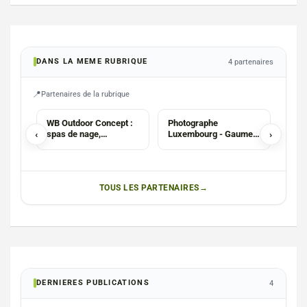
DANS LA MEME RUBRIQUE
4 partenaires
Partenaires de la rubrique
CHAUFFAGISTE
PHOTOGRAPHES
WB Outdoor Concept :
Photographe
Trav
‹
spas de nage,
Luxembourg - Gaume -
›
Pergolas, saunas,
Laurent Gallez
hammams
TOUS LES PARTENAIRES
DERNIERES PUBLICATIONS
4