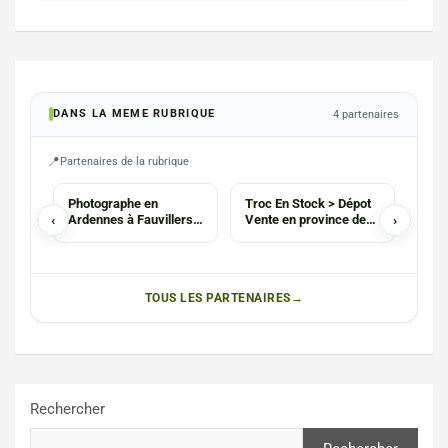
DANS LA MEME RUBRIQUE
4 partenaires
Partenaires de la rubrique
PHOTOGRAPHES
AGENCE
COM
Photographe en
Troc En Stock > Dépot
PX M
‹
Ardennes à Fauvillers :
Vente en province de
›
Info
Christophe Mary
Luxembourg
Flor
(Messancy)
TOUS LES PARTENAIRES
Rechercher