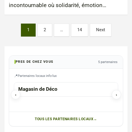
incontournable où solidarité, émotion…
Posts
1
2
…
14
Next
pagination
PRES DE CHEZ VOUS
5 partenaires
Partenaires locaux info-lux
ETALLE
MES
Magasin de Déco
Arm
‹
›
TOUS LES PARTENAIRES LOCAUX