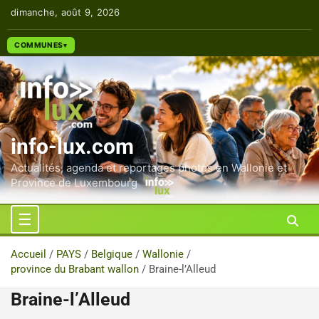
Aller
dimanche, août 9, 2026
au
contenu
COMMUNES
info-lux.com
Actualités, agenda et reportages photos en Wallonie et
Province de Luxembourg
Accueil
PAYS
Belgique
Wallonie
province du Brabant wallon
Braine-l’Alleud
Braine-l’Alleud