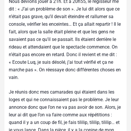
Nous devions jouer à 21h. Et à 20h55, le régisseur me
dit : « J’ai un problème de son ». Je lui dit alors que ce
n’était pas grave, qu’il devait éteindre et rallumer sa
console, vérifier les enceintes… Et ça allait repartir ! Il le
fait, alors que la salle était pleine et que les gens ne
savaient pas ce qu’il se passait. Ils étaient derrière le
rideau et attendaient que le spectacle commence. On
n’était pas encore en retard. Donc il revient et me dit :
« Ecoute Luq, je suis désolé, j’ai tout vérifié et ça ne
marche pas ». On réessaye donc différentes choses en
vain.
Je réunis donc mes camarades qui étaient dans les
loges et qui ne connaissaient pas le problème. Je leur
annonce donc que l’on ne va pas avoir de son. Alors, je
leur ai dit que l’on va faire comme aux répétitions :
quand il y a un coup de fil, je fais tililip, tililip, tililip… et
je vous lance. Dans la pièce, il y a la copine de mon