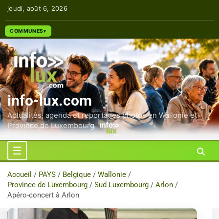
Aller
jeudi, août 6, 2026
au
contenu
COMMUNES
info-lux.com
Actualités, agenda et reportages photos en Wallonie et
Province de Luxembourg
Accueil
PAYS
Belgique
Wallonie
Province de Luxembourg
Sud Luxembourg
Arlon
Apéro-concert à Arlon