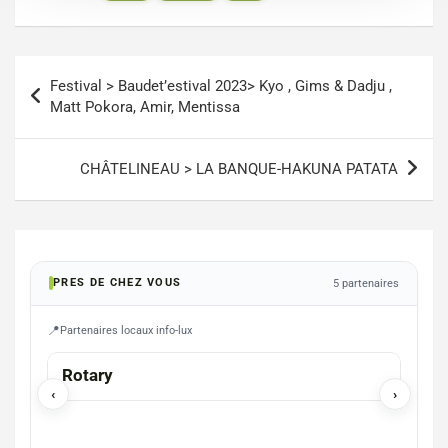
Navigation
Festival > Baudet’estival 2023> Kyo , Gims & Dadju ,
de
Matt Pokora, Amir, Mentissa
l’article
CHÂTELINEAU > LA BANQUE-HAKUNA PATATA
PRES DE CHEZ VOUS
5 partenaires
Partenaires locaux info-lux
ARLON
Rotary
Chri
‹
›