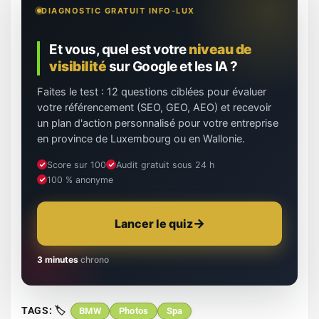
DIAGNOSTIC GRATUIT INFO-LUX
Et vous, quel est votre
niveau de
visibilité
sur Google et les IA ?
Faites le test : 12 questions ciblées pour évaluer
votre référencement (SEO, GEO, AEO) et recevoir
un plan d'action personnalisé pour votre entreprise
en province de Luxembourg ou en Wallonie.
Score sur 100
Audit gratuit sous 24 h
100 % anonyme
Lancer le quiz
3 minutes
chrono
TAGS:
BMW
Photos
Spa