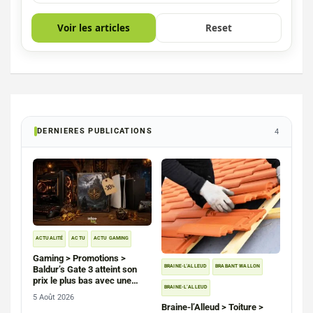
Voir les articles
Reset
DERNIERES PUBLICATIONS
4
ACTUALITÉ
ACTU
ACTU GAMING
Gaming > Promotions >
BRAINE-L'ALLEUD
BRABANT WALLON
Baldur’s Gate 3 atteint son
prix le plus bas avec une
BRAINE-L’ALLEUD
remise de 30 % sur PC, PS5
5 Août 2026
et Xbox Series
Braine-l’Alleud > Toiture >