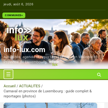
Aller
jeudi, août 6, 2026
au
contenu
COMMUNES
info-lux.com
Actualités, agenda et reportages photos en Wallonie et
Province de Luxembourg
Accueil
ACTUALITES
Carnaval en province de Luxembourg : guide complet &
reportages (photos)