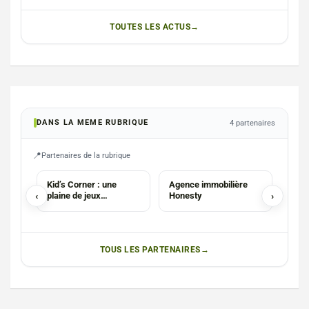
TOUTES LES ACTUS
DANS LA MEME RUBRIQUE
4 partenaires
Partenaires de la rubrique
AGENCE
PHO
Kid’s Corner : une
Agence immobilière
Pho
‹
plaine de jeux
Honesty
›
Lux
intérieure
Laur
TOUS LES PARTENAIRES