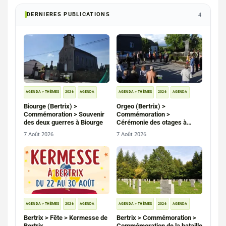
DERNIERES PUBLICATIONS
4
AGENDA > THÈMES
2026
AGENDA
AGENDA > THÈMES
2026
AGENDA
Biourge (Bertrix) >
Orgeo (Bertrix) >
Commémoration > Souvenir
Commémoration >
des deux guerres à Biourge
Cérémonie des otages à
Orgeo et Saint-Médard
7 Août 2026
7 Août 2026
AGENDA > THÈMES
2026
AGENDA
AGENDA > THÈMES
2026
AGENDA
Bertrix > Fête > Kermesse de
Bertrix > Commémoration >
Bertrix
Commémoration de la bataille