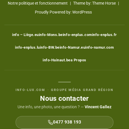
Notre politique et fonctionnement
Theme by:
Theme Horse
Proudly Powered by:
WordPress
info – Liège.eu
info-Mons.be
info-enplus.com
info-enplus.fr
info-enplus.lu
info-BW.be
info-Namur.eu
info-namur.com
info-Hainaut.be
a Propos
INFO-LUX.COM
·
GROUPE MÉDIA GRAND RÉGION
Nous contacter
Une info, une photo, une question ? —
Vincent Gallez
0477 938 193