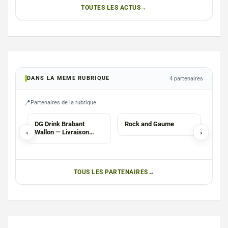
TOUTES LES ACTUS
DANS LA MEME RUBRIQUE
4 partenaires
Partenaires de la rubrique
HORECA
ECO
DG Drink Brabant
Rock and Gaume
Ecol
‹
Wallon — Livraison
›
Danc
boissons : Particuliers,
Horeca & Événements
TOUS LES PARTENAIRES