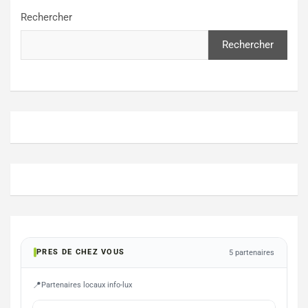
Rechercher
Rechercher
PRES DE CHEZ VOUS
5 partenaires
Partenaires locaux info-lux
FLORENVILLE
FLOR