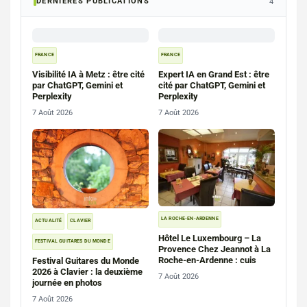
DERNIERES PUBLICATIONS
4
FRANCE
FRANCE
Visibilité IA à Metz : être cité
Expert IA en Grand Est : être
par ChatGPT, Gemini et
cité par ChatGPT, Gemini et
Perplexity
Perplexity
7 Août 2026
7 Août 2026
LA ROCHE-EN-ARDENNE
ACTUALITÉ
CLAVIER
Hôtel Le Luxembourg – La
FESTIVAL GUITARES DU MONDE
Provence Chez Jeannot à La
Roche-en-Ardenne : cuis
Festival Guitares du Monde
2026 à Clavier : la deuxième
7 Août 2026
journée en photos
7 Août 2026