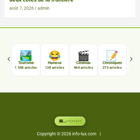
août 7, 2026
admin

🏞️
😂
🎬
📝
C
Tourisme
Humour
Cinémas
Chroniques
Luxe
1 548 articles
138 articles
464 articles
373 articles
167 a
…
--:--:--
📅
Copyright © 2026
info-lux.com