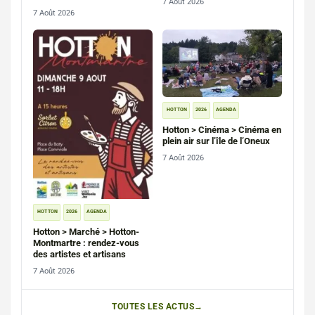
7 Août 2026
2026
7 Août 2026
HOTTON
2026
AGENDA
Hotton > Cinéma > Cinéma en
plein air sur l’île de l’Oneux
7 Août 2026
HOTTON
2026
AGENDA
Hotton > Marché > Hotton-
Montmartre : rendez-vous
des artistes et artisans
7 Août 2026
TOUTES LES ACTUS