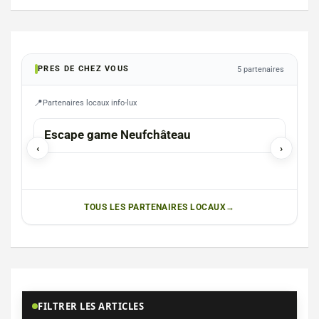
PRES DE CHEZ VOUS
5 partenaires
Partenaires locaux info-lux
Escape game Neufchâteau
Tro
‹
›
de 
TOUS LES PARTENAIRES LOCAUX
FILTRER LES ARTICLES