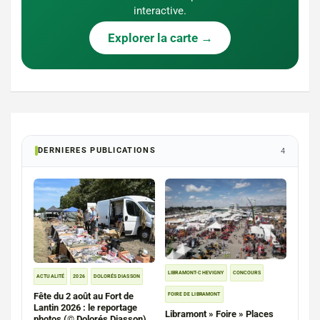
interactive.
Explorer la carte →
DERNIERES PUBLICATIONS
4
LIBRAMONT-CHEVIGNY
CONCOURS
ACTUALITÉ
2026
DOLORÉS DIASSON
Fête du 2 août au Fort de
FOIRE DE LIBRAMONT
Lantin 2026 : le reportage
Libramont » Foire » Places
photos (© Dolorés Diasson)