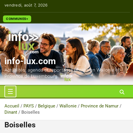
Aller
vendredi, août 7, 2026
au
contenu
COMMUNES
info-lux.com
Actualités, agenda et reportages photos en Wallonie et
Province de Luxembourg
Accueil
PAYS
Belgique
Wallonie
Province de Namur
Dinant
Boiselles
Boiselles