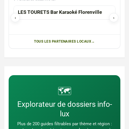
LES TOURETS Bar Karaoké Florenville
Mag
‹
›
TOUS LES PARTENAIRES LOCAUX
🗺️
Explorateur de dossiers info-
lux
Plus de 200 guides filtrables par thème et région :