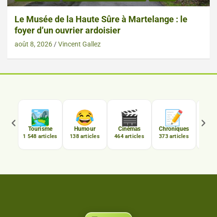
Le Musée de la Haute Sûre à Martelange : le
foyer d’un ouvrier ardoisier
août 8, 2026
Vincent Gallez

🏞️
😂
🎬
📝
C
Tourisme
Humour
Cinémas
Chroniques
Luxe
1 548 articles
138 articles
464 articles
373 articles
167 a