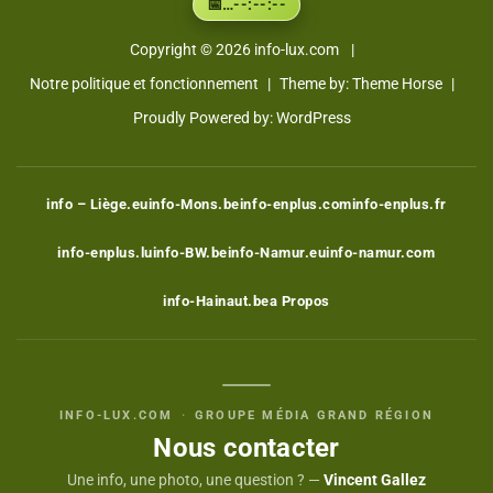
…
--:--:--
📅
Copyright © 2026
info-lux.com
Notre politique et fonctionnement
Theme by:
Theme Horse
Proudly Powered by:
WordPress
info – Liège.eu
info-Mons.be
info-enplus.com
info-enplus.fr
info-enplus.lu
info-BW.be
info-Namur.eu
info-namur.com
info-Hainaut.be
a Propos
INFO-LUX.COM
·
GROUPE MÉDIA GRAND RÉGION
Nous contacter
Une info, une photo, une question ? —
Vincent Gallez