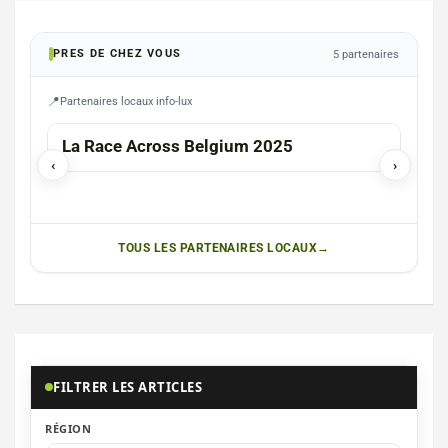
PRES DE CHEZ VOUS
5 partenaires
Partenaires locaux info-lux
La Race Across Belgium 2025
Kid’
‹
›
inté
TOUS LES PARTENAIRES LOCAUX
FILTRER LES ARTICLES
RÉGION