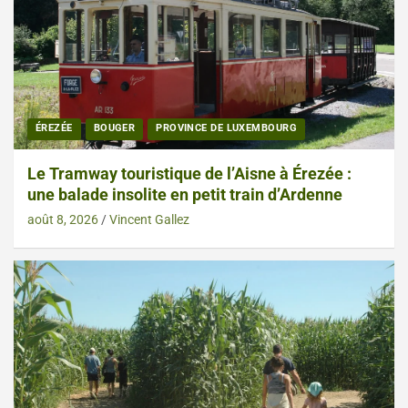
ÉREZÉE
BOUGER
PROVINCE DE LUXEMBOURG
Le Tramway touristique de l’Aisne à Érezée :
une balade insolite en petit train d’Ardenne
août 8, 2026
Vincent Gallez