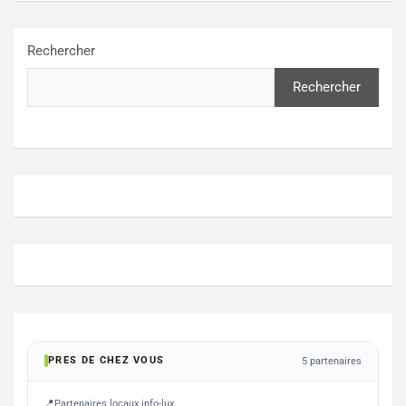
Rechercher
Rechercher
PRES DE CHEZ VOUS
5 partenaires
Partenaires locaux info-lux
FLORENVILLE
ETAL