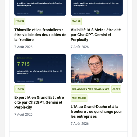
FRANCE
FRANCE
Thionville et les frontaliers :
Visibilité IA à Metz : être cité
être visible des deux côtés de
par ChatGPT, Gemini et
la frontière
Perplexity
7 Août 2026
7 Août 2026
FRANCE
INTELLIGENCE ARTIFICIELLE & GEO
AI ACT
Expert IA en Grand Est : être
FRONTALIERS
cité par ChatGPT, Gemini et
L’IA au Grand-Duché et à la
Perplexity
frontière : ce qui change pour
7 Août 2026
les entreprises
7 Août 2026