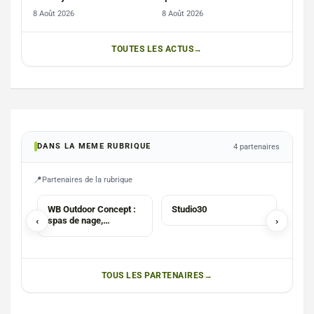
« minette »
8 Août 2026
8 Août 2026
TOUTES LES ACTUS
DANS LA MEME RUBRIQUE
4 partenaires
Partenaires de la rubrique
CHAUFFAGISTE
CHA
WB Outdoor Concept :
Studio30
Chri
‹
spas de nage,
›
chau
Pergolas, saunas,
hammams
TOUS LES PARTENAIRES