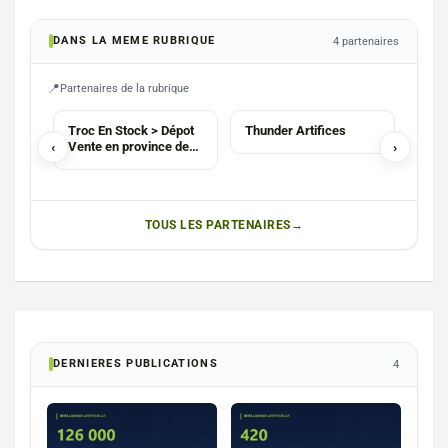
DANS LA MEME RUBRIQUE
4 partenaires
Partenaires de la rubrique
AGENCE
SERVICES
SOM
Troc En Stock > Dépot
Thunder Artifices
La c
‹
Vente en province de
›
som
Luxembourg
(Messancy)
TOUS LES PARTENAIRES
DERNIERES PUBLICATIONS
4