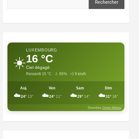
Rechercher
LUXEMBOURG
16 °C
☀️
Ciel dégagé
Ressenti 15 °C · 💧 65% · 💨 9 km/h
Auj.
Ven
Sam
Dim
☁️
☁️
☁️
☁️
24°
13°
24°
11°
29°
14°
31°
16°
Données
Open-Meteo