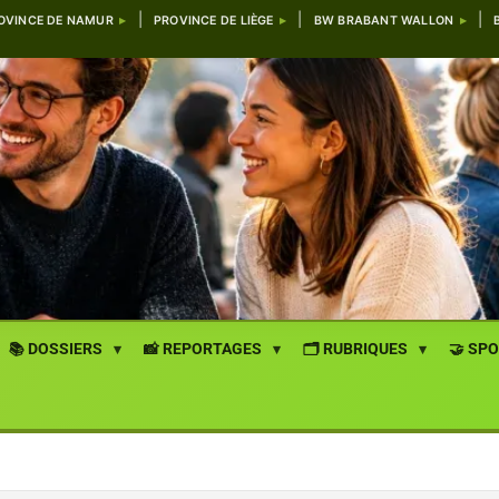
OVINCE DE NAMUR
PROVINCE DE LIÈGE
BW BRABANT WALLON
📚 DOSSIERS
📸 REPORTAGES
🗂️ RUBRIQUES
🤝 SP