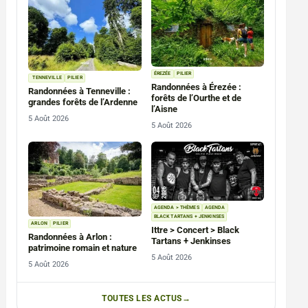
ÉREZÉE
PILIER
TENNEVILLE
PILIER
Randonnées à Érezée :
Randonnées à Tenneville :
forêts de l’Ourthe et de
grandes forêts de l’Ardenne
l’Aisne
5 Août 2026
5 Août 2026
AGENDA > THÈMES
AGENDA
BLACK TARTANS + JENKINSES
ARLON
PILIER
Ittre > Concert > Black
Randonnées à Arlon :
Tartans + Jenkinses
patrimoine romain et nature
5 Août 2026
5 Août 2026
TOUTES LES ACTUS