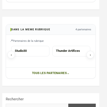
DANS LA MEME RUBRIQUE
4 partenaires
Partenaires de la rubrique
SERVICES
HORECA
Studio30
Thunder Artifices
DG Drin
‹
›
Wallon 
boisson
Particu
Événem
TOUS LES PARTENAIRES
Rechercher