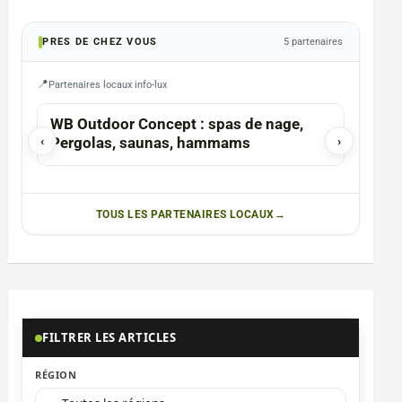
PRES DE CHEZ VOUS
5 partenaires
Partenaires locaux info-lux
HABAY-LA-NEUVE
REDANG
WB Outdoor Concept : spas de nage,
Photo
‹
Pergolas, saunas, hammams
›
TOUS LES PARTENAIRES LOCAUX
FILTRER LES ARTICLES
RÉGION