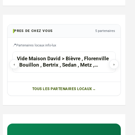
PRES DE CHEZ VOUS
5 partenaires
Partenaires locaux info-lux
Vide Maison David > Bièvre , Florenville
La Ra
‹
, Bouillon , Bertrix , Sedan , Metz ,
›
Namur
TOUS LES PARTENAIRES LOCAUX