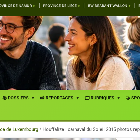
OVINCE DE NAMUR
PROVINCE DE LIÈGE
BW BRABANT WALLON
📚 DOSSIERS
📸 REPORTAGES
🗂️ RUBRIQUES
🤝 SP
nce de Luxembourg
Houffalize : carnaval du Soleil 2015 photos re