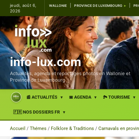
Aller
jeudi, août 6,
WALLONIE
PROVINCE DE LUXEMBOURG
PR
au
2026
contenu
info-lux.com
Actualités, agenda et reportages photos en Wallonie et
Province de Luxembourg
📰 ACTUALITÉS
📅 AGENDA
🏞️ TOURISME
🇫🇷 NOS DOSSIERS FR
Accueil
Thémes
Folklore & Traditions
Carnavals en provi