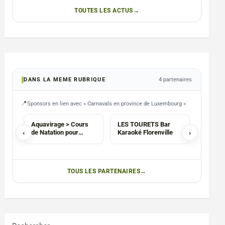
TOUTES LES ACTUS
DANS LA MEME RUBRIQUE
4 partenaires
Sponsors en lien avec « Carnavals en province de Luxembourg »
ASBL
Aquavirage > Cours
LES TOURETS Bar
LUXFLY
‹
de Natation pour
Karaoké Florenville
›
origina
enfants
TOUS LES PARTENAIRES