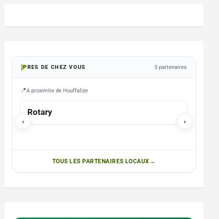
PRES DE CHEZ VOUS
5 partenaires
A proximite de Houffalize
ARLON
Rotary
Christ
‹
›
TOUS LES PARTENAIRES LOCAUX