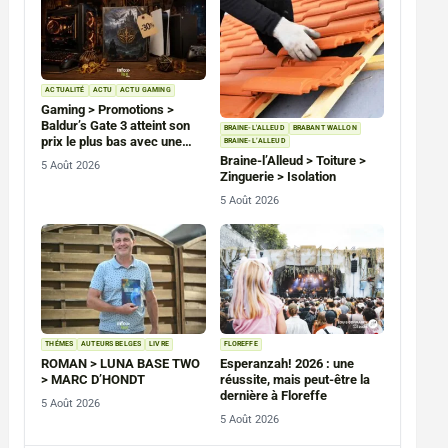
ACTUALITÉ
ACTU
ACTU GAMING
Gaming > Promotions >
Baldur’s Gate 3 atteint son
BRAINE-L'ALLEUD
BRABANT WALLON
prix le plus bas avec une
BRAINE-L’ALLEUD
remise de 30 % sur PC, PS5
Braine-l’Alleud > Toiture >
5 Août 2026
et Xbox Series
Zinguerie > Isolation
5 Août 2026
THÉMES
AUTEURS BELGES
LIVRE
FLOREFFE
ROMAN > LUNA BASE TWO
Esperanzah! 2026 : une
> MARC D’HONDT
réussite, mais peut-être la
dernière à Floreffe
5 Août 2026
5 Août 2026