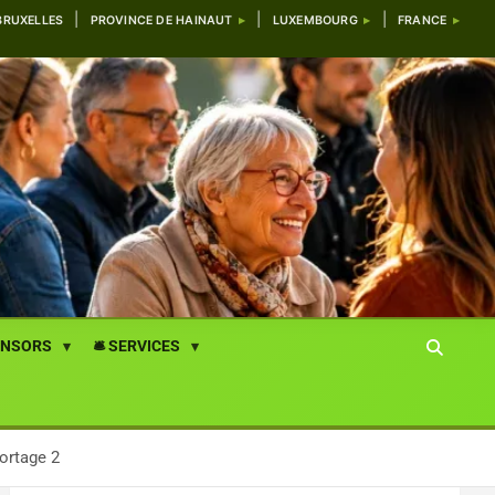
BRUXELLES
PROVINCE DE HAINAUT
LUXEMBOURG
FRANCE
ONSORS
🛎️ SERVICES
portage 2