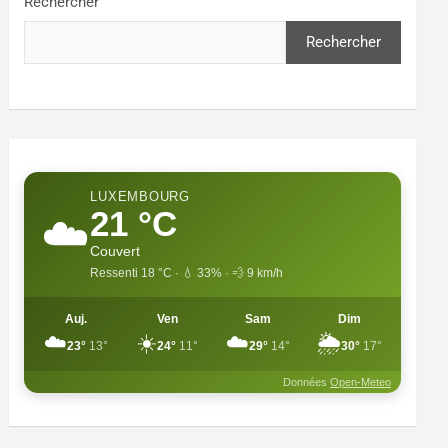
Rechercher
Rechercher
LUXEMBOURG
21 °C
☁️
Couvert
Ressenti 18 °C · 💧 33% · 💨 9 km/h
Auj.
Ven
Sam
Dim
☁️
☀️
☁️
🌦️
23°
13°
24°
11°
29°
14°
30°
17°
Données
Open-Meteo