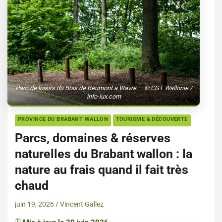
Parc de loisirs du Bois de Beumont a Wavre — © CGT Wallonie /
info-lux.com
PROVINCE DU BRABANT WALLON
TOURISME & DÉCOUVERTE
Parcs, domaines & réserves
naturelles du Brabant wallon : la
nature au frais quand il fait très
chaud
juin 19, 2026
Vincent Gallez