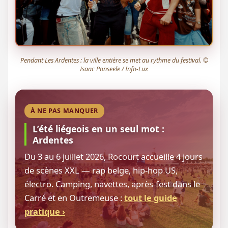
Pendant Les Ardentes : la ville entière se met au rythme du festival. ©
Isaac Ponseele / Info-Lux
À NE PAS MANQUER
L’été liégeois en un seul mot :
Ardentes
Du 3 au 6 juillet 2026, Rocourt accueille 4 jours
de scènes XXL — rap belge, hip-hop US,
électro. Camping, navettes, après-fest dans le
Carré et en Outremeuse :
tout le guide
pratique ›