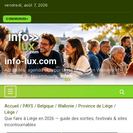
Aller
vendredi, août 7, 2026
au
contenu
COMMUNES
info-lux.com
Actualités, agenda et reportages photos en Wallonie et
Province de Luxembourg
Accueil
PAYS
Belgique
Wallonie
Province de Liège
Liège
Que faire à Liège en 2026 — guide des sorties, festivals & sites
incontournables