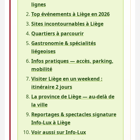
lignes
Top événements à Liège en 2026
Sites incontournables à Liège
Quartiers à parcourir
Gastronomie & spécialités
liégeoises
Infos pratiques — accès, parking,
mobilité
Visiter Liège en un weekend :
itinéraire 2 jours
La province de Liège — au-delà de
la ville
Reportages & spectacles signature
Info-Lux à Liège
Voir aussi sur Info-Lux