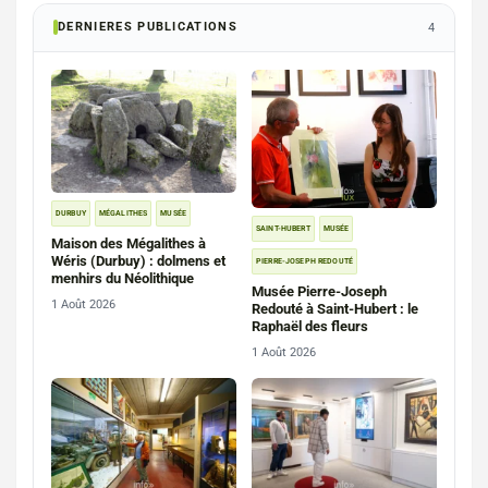
DERNIERES PUBLICATIONS
4
DURBUY
MÉGALITHES
MUSÉE
SAINT-HUBERT
MUSÉE
Maison des Mégalithes à
Wéris (Durbuy) : dolmens et
PIERRE-JOSEPH REDOUTÉ
menhirs du Néolithique
Musée Pierre-Joseph
1 Août 2026
Redouté à Saint-Hubert : le
Raphaël des fleurs
1 Août 2026