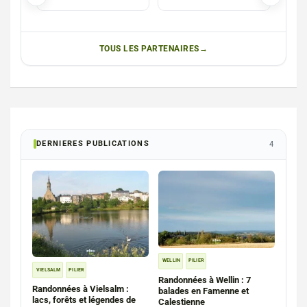
Luxembourg
(Messancy)
TOUS LES PARTENAIRES
DERNIERES PUBLICATIONS
4
WELLIN
PILIER
VIELSALM
PILIER
Randonnées à Wellin : 7
Randonnées à Vielsalm :
balades en Famenne et
lacs, forêts et légendes de
Calestienne