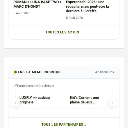
ROMAN > LUNA BASE TWO >
Esperanzah! 2026 : une
MARC D’HONDT
réussite, mais peut-être la
dernière à Floreffe
5 Août 2026
5 Août 2026
TOUTES LES ACTUS
DANS LA MEME RUBRIQUE
4 partenaires
Partenaires de la rubrique
COM
LUXFLY >> cadeau
Kid’s Corner : une
PX M
‹
originale
plaine de jeux
›
Info
intérieure
Flor
TOUS LES PARTENAIRES