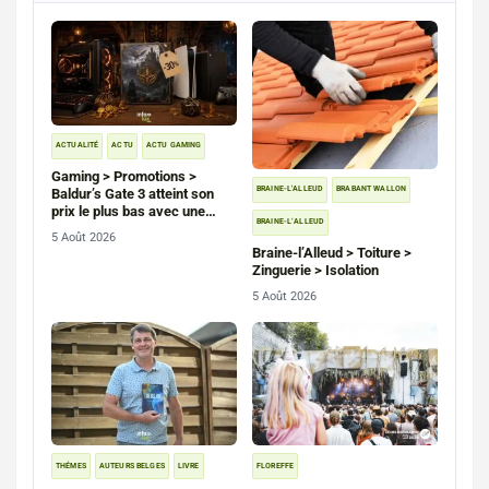
ACTUALITÉ
ACTU
ACTU GAMING
Gaming > Promotions >
BRAINE-L'ALLEUD
BRABANT WALLON
Baldur’s Gate 3 atteint son
prix le plus bas avec une
BRAINE-L’ALLEUD
remise de 30 % sur PC, PS5
5 Août 2026
et Xbox Series
Braine-l’Alleud > Toiture >
Zinguerie > Isolation
5 Août 2026
THÉMES
AUTEURS BELGES
LIVRE
FLOREFFE