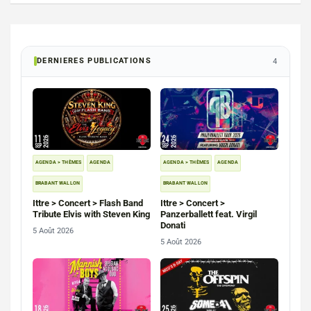
DERNIERES PUBLICATIONS
4
AGENDA > THÈMES
AGENDA
AGENDA > THÈMES
AGENDA
BRABANT WALLON
BRABANT WALLON
Ittre > Concert > Flash Band
Ittre > Concert >
Tribute Elvis with Steven King
Panzerballett feat. Virgil
Donati
5 Août 2026
5 Août 2026