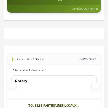
Données
Open-Meteo
PRES DE CHEZ VOUS
5 partenaires
Partenaires locaux info-lux
ARLON
Rotary
Brai
‹
›
> O
TOUS LES PARTENAIRES LOCAUX