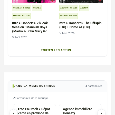
AGENDA > THÈMES
AGENDA
AGENDA > THÈMES
AGENDA
BRABANT WALLON
BRABANT WALLON
Ittre > Concert > Zik Zak
Ittre > Concert > The Offspin
Session : Mannish Boys
(UK) + Some 41 (UK)
(Marka & John Mary Go
5 Août 2026
Round)
5 Août 2026
TOUTES LES ACTUS
DANS LA MEME RUBRIQUE
4 partenaires
Partenaires de la rubrique
AGENCE
AGENCE
Troc En Stock > Dépot
Agence immobilière
Stud
‹
Vente en province de
Honesty
›