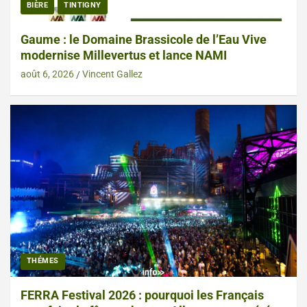
BIÈRE
TINTIGNY
Gaume : le Domaine Brassicole de l’Eau Vive
modernise Millevertus et lance NAMI
août 6, 2026
Vincent Gallez
THÉMES
FERRA Festival 2026 : pourquoi les Français