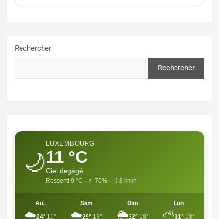
Rechercher
Rechercher
LUXEMBOURG
11 °C
🌙
Ciel dégagé
Ressenti 9 °C · 💧 70% · 💨 8 km/h
Auj.
Sam
Dim
Lun
☁️
☁️
🌦️
⛅
24°
11°
29°
13°
32°
18°
31°
18°