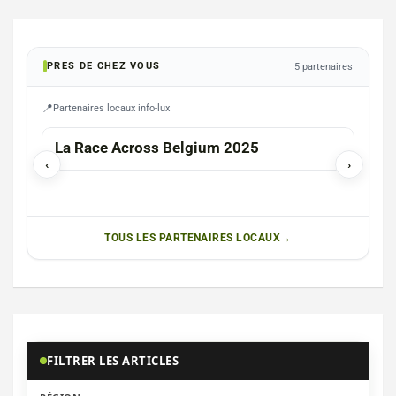
PRES DE CHEZ VOUS
5 partenaires
Partenaires locaux info-lux
TINT
La Race Across Belgium 2025
‹
›
TOUS LES PARTENAIRES LOCAUX
FILTRER LES ARTICLES