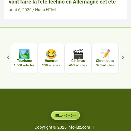
vont faire la fête techno en Allemagne cet été
août 6, 2026
Hugo HTML

🏞️
😂
🎬
📝
C
Tourisme
Humour
Cinémas
Chroniques
Luxe
1 500 articles
138 articles
463 articles
373 articles
167 a
…
--:--:--
📅
Copyright © 2026
info-lux.com