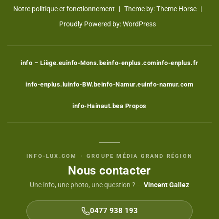
Notre politique et fonctionnement
Theme by:
Theme Horse
Proudly Powered by:
WordPress
info – Liège.eu
info-Mons.be
info-enplus.com
info-enplus.fr
info-enplus.lu
info-BW.be
info-Namur.eu
info-namur.com
info-Hainaut.be
a Propos
INFO-LUX.COM
·
GROUPE MÉDIA GRAND RÉGION
Nous contacter
Une info, une photo, une question ? —
Vincent Gallez
0477 938 193