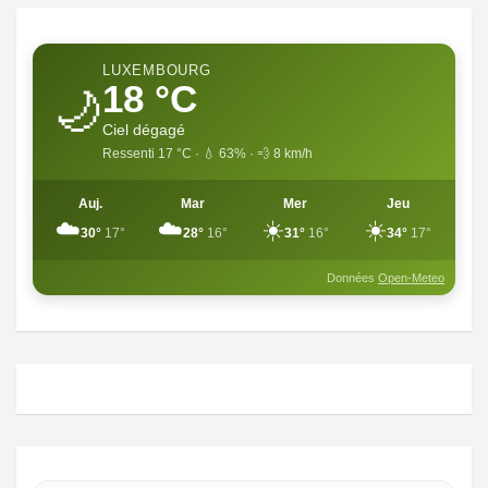
LUXEMBOURG
18 °C
🌙
Ciel dégagé
Ressenti 17 °C · 💧 63% · 💨 8 km/h
Auj.
Mar
Mer
Jeu
☁️
☁️
☀️
☀️
30°
17°
28°
16°
31°
16°
34°
17°
Données
Open-Meteo