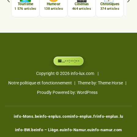
C
Tourisme
Humour
Cinémas
Chroniques
Luxe
1 576 articles
138 articles
464 articles
374 articles
167 a
…
--:--:--
📅
Copyright © 2026
info-lux.com
Notre politique et fonctionnement
Theme by:
Theme Horse
Proudly Powered by:
WordPress
info-Mons.be
info-enplus.com
info-enplus.fr
info-enplus.lu
info-BW.be
info – Liège.eu
info-Namur.eu
info-namur.com