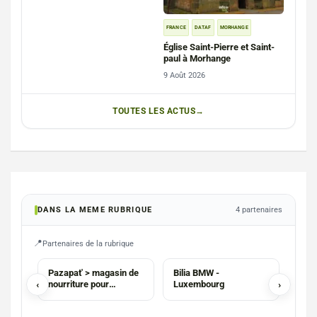
FRANCE
DATAF
MORHANGE
Église Saint-Pierre et Saint-
paul à Morhange
9 Août 2026
TOUTES LES ACTUS
DANS LA MEME RUBRIQUE
4 partenaires
Partenaires de la rubrique
COMMERCES
Pazapat' > magasin de
Bilia BMW -
Phot
‹
nourriture pour
Luxembourg
›
Maté
animaux