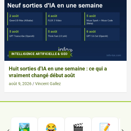
INTELLIGENCE ARTIFICIELLE & GEO
Huit sorties d’IA en une semaine : ce qui a
vraiment changé début août
août 9, 2026
Vincent Gallez

🏞️
😂
🎬
📝