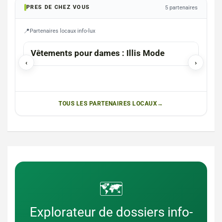
PRES DE CHEZ VOUS
5 partenaires
Partenaires locaux info-lux
ETALLE
Vêtements pour dames : Illis Mode
La 
‹
›
TOUS LES PARTENAIRES LOCAUX
🗺️
Explorateur de dossiers info-