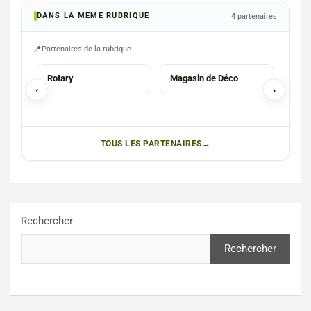
DANS LA MEME RUBRIQUE
4 partenaires
Partenaires de la rubrique
ASBL
COMMERCES
CHA
Rotary
Magasin de Déco
Chri
‹
›
chau
TOUS LES PARTENAIRES
Rechercher
Rechercher