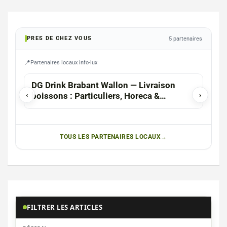
PRES DE CHEZ VOUS
5 partenaires
Partenaires locaux info-lux
DG Drink Brabant Wallon — Livraison
Cert
‹
boissons : Particuliers, Horeca &
›
Événements
TOUS LES PARTENAIRES LOCAUX
FILTRER LES ARTICLES