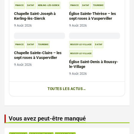
FRANCE
DATAF
KERLING-LÈS-SIERCK
FRANCE
DATAF
TOURISME
Chapelle Saint-Joseph à
Église Sainte-Thérèse – les
Kerling-lès-Sierck
sept roses à Vasperviller
9 Août 2026
9 Août 2026
FRANCE
DATAF
TOURISME
ROUSSY-LE-VILLAGE
DATAF
Chapelle Sainte-Claire – les
ROUSSY-LE-VILLAGE
sept roses à Vasperviller
Église Saint-Denis à Roussy-
9 Août 2026
le-Village
9 Août 2026
TOUTES LES ACTUS
Vous avez peut-être manqué