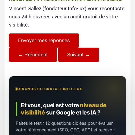
Vincent Gallez (fondateur Info-lux) vous recontacte
sous 24 h ouvrées avec un audit gratuit de votre
visibilité.
Envoyer mes réponses
← Précédent
Suivant →
DIAGNOSTIC GRATUIT INFO-LUX
Et vous, quel est votre
niveau de
visibilité
sur Google et les IA ?
Faites le test : 12 questions ciblées pour évaluer
votre référencement (SEO, GEO, AEO) et recevoir