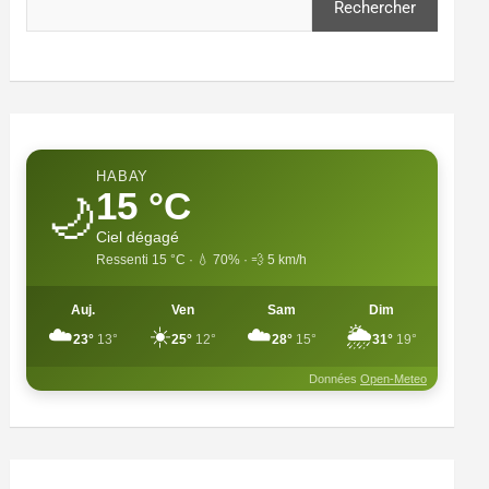
Rechercher
HABAY
15 °C
🌙
Ciel dégagé
Ressenti 15 °C · 💧 70% · 💨 5 km/h
Auj.
Ven
Sam
Dim
☁️
☀️
☁️
🌦️
23°
13°
25°
12°
28°
15°
31°
19°
Données
Open-Meteo