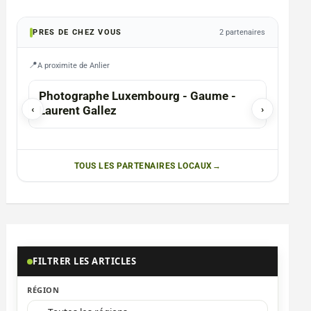
PRES DE CHEZ VOUS
2 partenaires
A proximite de Anlier
HABAY-LA-NEUVE
HABAY-
Photographe Luxembourg - Gaume -
WB Ou
‹
Laurent Gallez
›
Pergo
TOUS LES PARTENAIRES LOCAUX
FILTRER LES ARTICLES
RÉGION