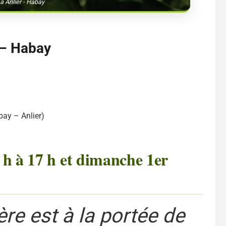
à Anlier - Habay
r – Habay
bay – Anlier)
 h à 17 h et dimanche 1er
ère est à la portée de