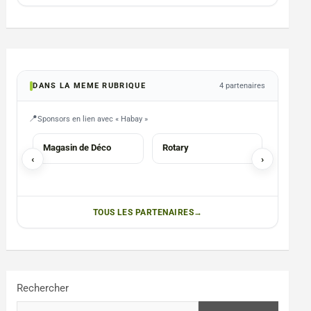
DANS LA MEME RUBRIQUE
4 partenaires
Sponsors en lien avec « Habay »
COMMERCES
ASBL
HORECA
Magasin de Déco
Rotary
Brasser
‹
›
TOUS LES PARTENAIRES
Rechercher