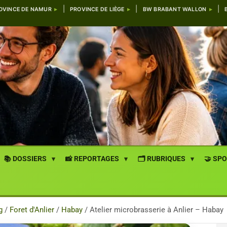
OVINCE DE NAMUR
PROVINCE DE LIÈGE
BW BRABANT WALLON
📚 DOSSIERS
📸 REPORTAGES
🗂️ RUBRIQUES
🤝 SP
g
Foret d'Anlier
Habay
Atelier microbrasserie à Anlier – Habay