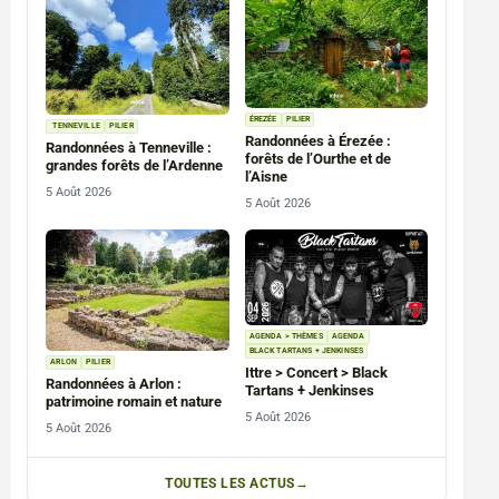
ÉREZÉE
PILIER
TENNEVILLE
PILIER
Randonnées à Érezée :
Randonnées à Tenneville :
forêts de l’Ourthe et de
grandes forêts de l’Ardenne
l’Aisne
5 Août 2026
5 Août 2026
AGENDA > THÈMES
AGENDA
BLACK TARTANS + JENKINSES
ARLON
PILIER
Ittre > Concert > Black
Randonnées à Arlon :
Tartans + Jenkinses
patrimoine romain et nature
5 Août 2026
5 Août 2026
TOUTES LES ACTUS