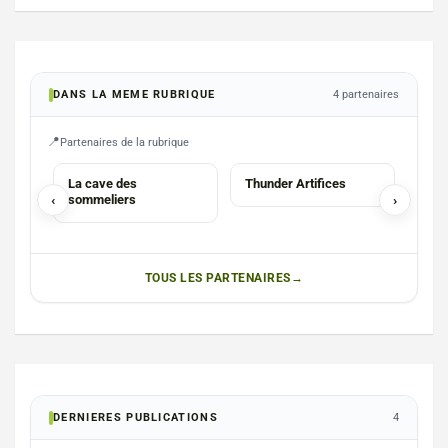
DANS LA MEME RUBRIQUE
4 partenaires
Partenaires de la rubrique
SOMMELIER
SERVICES
La cave des
Thunder Artifices
Kid’
‹
sommeliers
›
plai
inté
TOUS LES PARTENAIRES
DERNIERES PUBLICATIONS
4