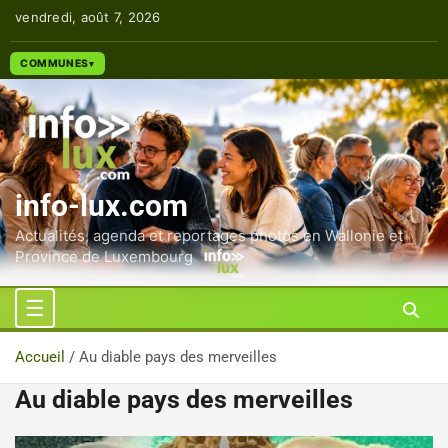
Aller
vendredi, août 7, 2026
au
contenu
COMMUNES
info-lux.com
Actualités, agenda et reportages photos en Wallonie et
Province de Luxembourg
Accueil
Au diable pays des merveilles
Au diable pays des merveilles