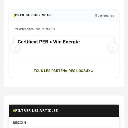
PRES DE CHEZ VOUS
5 partenaires
Partenaires locaux info-lux
FAUV
Certificat PEB > Win Energie
Photograp
‹
›
Chr
TOUS LES PARTENAIRES LOCAUX
FILTRER LES ARTICLES
RÉGION