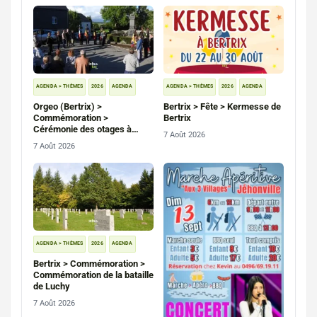
AGENDA > THÈMES
2026
AGENDA
AGENDA > THÈMES
2026
AGENDA
Orgeo (Bertrix) >
Bertrix > Fête > Kermesse de
Commémoration >
Bertrix
Cérémonie des otages à
7 Août 2026
Orgeo et Saint-Médard
7 Août 2026
AGENDA > THÈMES
2026
AGENDA
Bertrix > Commémoration >
Commémoration de la bataille
de Luchy
7 Août 2026