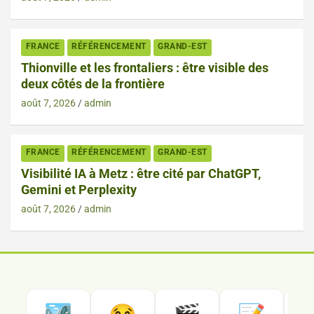
FRANCE
RÉFÉRENCEMENT
GRAND-EST
Thionville et les frontaliers : être visible des
deux côtés de la frontière
août 7, 2026
admin
FRANCE
RÉFÉRENCEMENT
GRAND-EST
Visibilité IA à Metz : être cité par ChatGPT,
Gemini et Perplexity
août 7, 2026
admin
