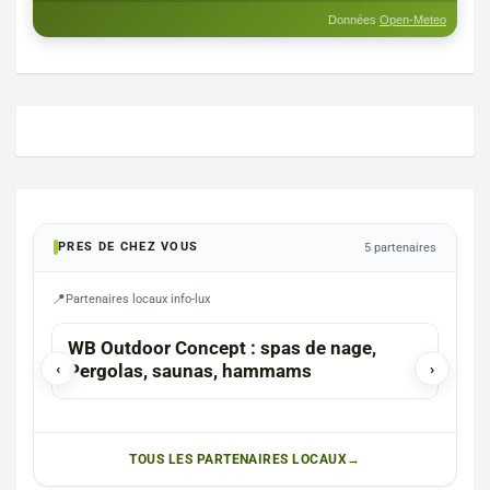
Données
Open-Meteo
PRES DE CHEZ VOUS
5 partenaires
Partenaires locaux info-lux
HABAY-LA-NEUVE
VIRT
WB Outdoor Concept : spas de nage,
Pizz
‹
Pergolas, saunas, hammams
›
TOUS LES PARTENAIRES LOCAUX