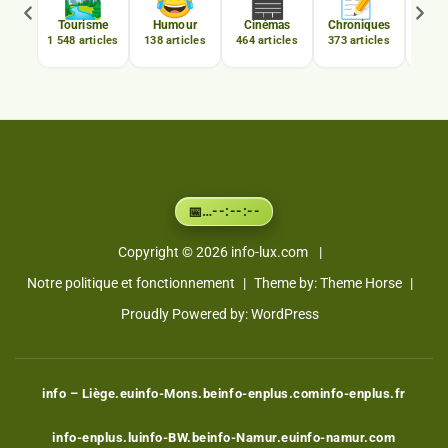
🏞️
😂
🎬
📝
C
Tourisme
Humour
Cinémas
Chroniques
Luxe
1 548 articles
138 articles
464 articles
373 articles
167 a
…
--:--:--
📅
Copyright © 2026
info-lux.com
Notre politique et fonctionnement
Theme by:
Theme Horse
Proudly Powered by:
WordPress
info – Liège.eu
info-Mons.be
info-enplus.com
info-enplus.fr
info-enplus.lu
info-BW.be
info-Namur.eu
info-namur.com