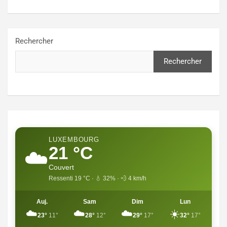
Rechercher
Rechercher
LUXEMBOURG
21 °C
☁️
Couvert
Ressenti 19 °C · 💧 32% · 💨 4 km/h
Auj.
Sam
Dim
Lun
☁️
☁️
☁️
☀️
23°
11°
28°
12°
29°
17°
32°
17°