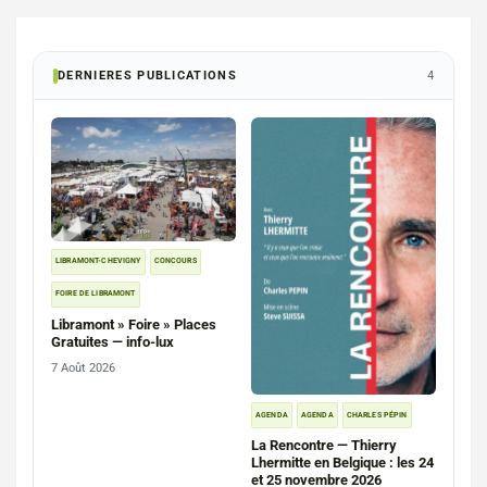
DERNIERES PUBLICATIONS
4
LIBRAMONT-CHEVIGNY
CONCOURS
FOIRE DE LIBRAMONT
Libramont » Foire » Places
Gratuites — info-lux
7 Août 2026
AGENDA
AGENDA
CHARLES PÉPIN
La Rencontre — Thierry
Lhermitte en Belgique : les 24
et 25 novembre 2026