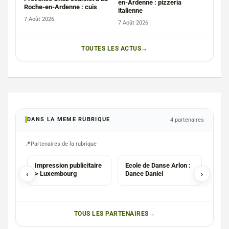
en-Ardenne : pizzeria
Roche-en-Ardenne : cuis
italienne
7 Août 2026
7 Août 2026
TOUTES LES ACTUS
DANS LA MEME RUBRIQUE
4 partenaires
Partenaires de la rubrique
AGENCE
ECOLES
Impression publicitaire
Ecole de Danse Arlon :
Stud
‹
> Luxembourg
Dance Daniel
›
TOUS LES PARTENAIRES