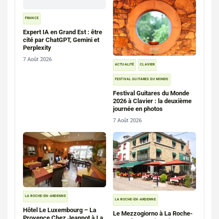
FRANCE
Expert IA en Grand Est : être
cité par ChatGPT, Gemini et
Perplexity
7 Août 2026
ACTUALITÉ
CLAVIER
FESTIVAL GUITARES DU MONDE
Festival Guitares du Monde
2026 à Clavier : la deuxième
journée en photos
7 Août 2026
LA ROCHE-EN-ARDENNE
LA ROCHE-EN-ARDENNE
Hôtel Le Luxembourg – La
Le Mezzogiorno à La Roche-
Provence Chez Jeannot à La