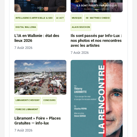
INTELLIGENCE ARTIFICIELLE & GEO
AI ACT
MUSIQUE
-M- MATTHIEU CHEDID
DIGITAL WALLONIA
ALAIN SOUCHON
L’IA en Wallonie : état des
Ils sont passés par Info-Lux :
lieux 2026
nos photos et nos rencontres
avec les artistes
7 Août 2026
7 Août 2026
LIBRAMONT-CHEVIGNY
CONCOURS
FOIRE DE LIBRAMONT
Libramont » Foire » Places
Gratuites — info-lux
7 Août 2026