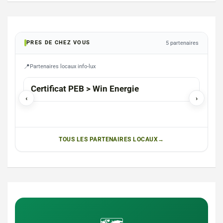
PRES DE CHEZ VOUS
5 partenaires
Partenaires locaux info-lux
HABA
Certificat PEB > Win Energie
Pho
‹
›
Laur
TOUS LES PARTENAIRES LOCAUX