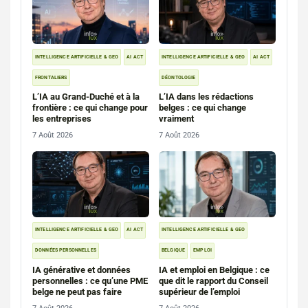
INTELLIGENCE ARTIFICIELLE & GEO
AI ACT
INTELLIGENCE ARTIFICIELLE & GEO
AI ACT
FRONTALIERS
DÉONTOLOGIE
L’IA au Grand-Duché et à la
L’IA dans les rédactions
frontière : ce qui change pour
belges : ce qui change
les entreprises
vraiment
7 Août 2026
7 Août 2026
INTELLIGENCE ARTIFICIELLE & GEO
AI ACT
INTELLIGENCE ARTIFICIELLE & GEO
DONNÉES PERSONNELLES
BELGIQUE
EMPLOI
IA générative et données
IA et emploi en Belgique : ce
personnelles : ce qu’une PME
que dit le rapport du Conseil
belge ne peut pas faire
supérieur de l’emploi