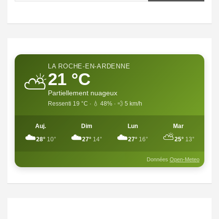
LA ROCHE-EN-ARDENNE
21 °C
⛅
Partiellement nuageux
Ressenti 19 °C · 💧 48% · 💨 5 km/h
Auj.
Dim
Lun
Mar
☁️
☁️
☁️
⛅
28°
10°
27°
14°
27°
16°
25°
13°
Données
Open-Meteo