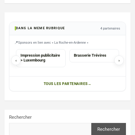
DANS LA MEME RUBRIQUE
4 partenaires
Sponsors en lien avec « La Roche-en-Ardenne »
AGENCE
HORECA
HOR
Impression publicitaire
Brasserie Trévires
DG D
‹
> Luxembourg
›
Wall
bois
Hor
TOUS LES PARTENAIRES
Rechercher
Rechercher