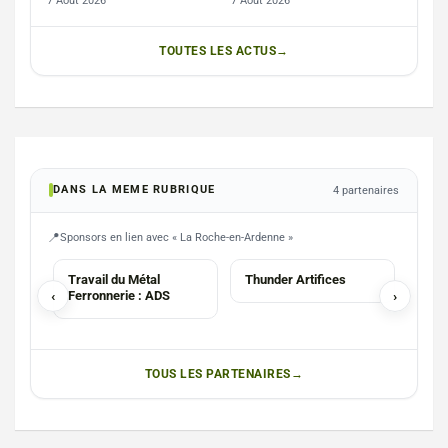
7 Août 2026
7 Août 2026
TOUTES LES ACTUS
DANS LA MEME RUBRIQUE
4 partenaires
Sponsors en lien avec « La Roche-en-Ardenne »
SERVICES
COM
Travail du Métal
Thunder Artifices
Paza
‹
Ferronnerie : ADS
›
nour
ani
TOUS LES PARTENAIRES