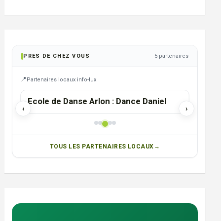
PRES DE CHEZ VOUS
5 partenaires
Partenaires locaux info-lux
MESSANCY
ARLON
Ecole de Danse Arlon : Dance Daniel
Brasse
‹
›
TOUS LES PARTENAIRES LOCAUX