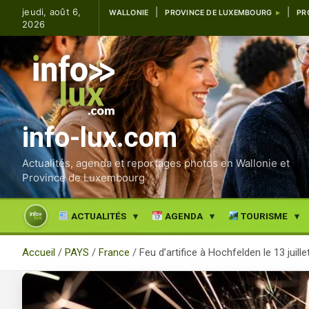
Aller
jeudi, août 6,
WALLONIE
PROVINCE DE LUXEMBOURG
PR
au
2026
contenu
info-lux.com
Actualités, agenda et reportages photos en Wallonie et
Province de Luxembourg
ACTUALITÉS
AGENDA
TOURISME
Accueil
PAYS
France
Feu d’artifice à Hochfelden le 13 juill