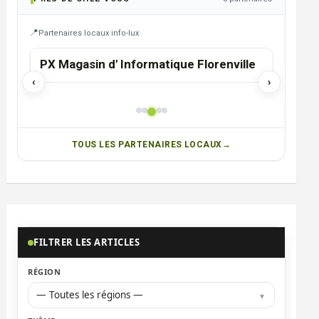
Partenaires locaux info-lux
FLORENVILLE
ire
PX Magasin d' Informatique Florenville
Agenc
‹
›
TOUS LES PARTENAIRES LOCAUX
FILTRER LES ARTICLES
RÉGION
— Toutes les régions —