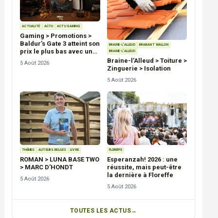
ACTUALITÉ
ACTU
ACTU GAMING
Gaming > Promotions >
Baldur’s Gate 3 atteint son
BRAINE-L'ALLEUD
BRABANT WALLON
prix le plus bas avec une
BRAINE-L’ALLEUD
remise de 30 % sur PC,
Braine-l’Alleud > Toiture >
5 Août 2026
PS5 et Xbox Series
Zinguerie > Isolation
5 Août 2026
THÉMES
AUTEURS BELGES
LIVRE
FLOREFFE
ROMAN > LUNA BASE TWO
Esperanzah! 2026 : une
> MARC D’HONDT
réussite, mais peut-être
la dernière à Floreffe
5 Août 2026
5 Août 2026
TOUTES LES ACTUS