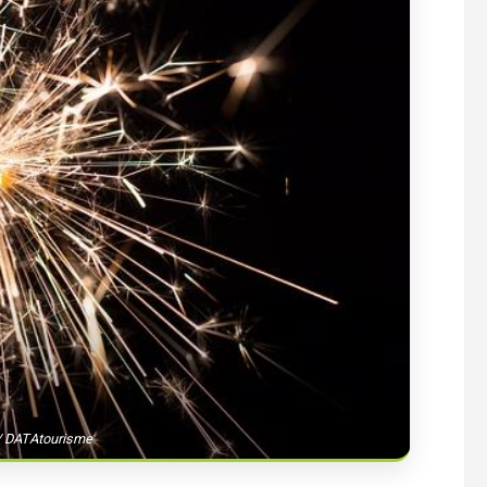
aliste du
Christophe Nicolas chauffage sanita
n
 / DATAtourisme