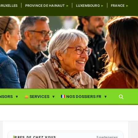
BRUXELLES
PROVINCE DE HAINAUT
LUXEMBOURG
FRANCE
NSORS
SERVICES
NOS DOSSIERS FR
PRES DE CHEZ VOUS
5 partenaires