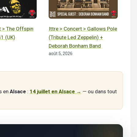
t > The Offspin
Ittre > Concert > Gallows Pole
41 (UK)
(Tribute Led Zeppelin) +
Deborah Bonham Band
août 5, 2026
es en
Alsace
:
14 juillet en Alsace →
— ou dans tout