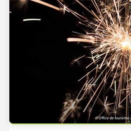
Braine-l’Alleud > Spéci
nettoyage > Only Clea
© Office de tourisme