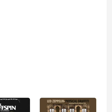
ARLON
: Illis Mode
LUXFLY >> cadeau originale