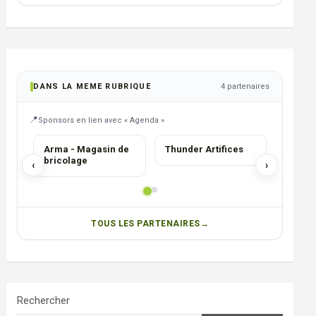
DANS LA MEME RUBRIQUE
4 partenaires
Sponsors en lien avec « Agenda »
SERVICES
Arma - Magasin de
Thunder Artifices
Photo 
bricolage
Matéri
‹
›
TOUS LES PARTENAIRES
Rechercher