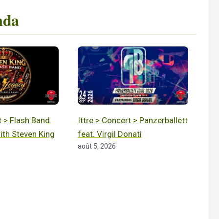
nda
t > Flash Band
Ittre > Concert > Panzerballett
with Steven King
feat. Virgil Donati
août 5, 2026