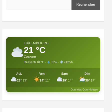
Rechercher
LUXEMBOURG
21 °C
Couvert
Ressenti 18 °C ·
33% ·
9 km/h
Auj.
Ven
Sam
Dim
23°
13°
24°
11°
29°
14°
30°
17°
Données
Open-Meteo