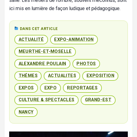
salle. Les métiers de l’ombre, souvent méconnus, sont
ici mis en lumière de façon ludique et pédagogique.
DANS CET ARTICLE
ACTUALITÉ
EXPO-ANIMATION
MEURTHE-ET-MOSELLE
ALEXANDRE POULAIN
PHOTOS
THÉMES
ACTUALITES
EXPOSITION
EXPOS
EXPO
REPORTAGES
CULTURE & SPECTACLES
GRAND-EST
NANCY