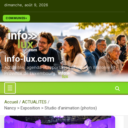
Aller
dimanche, août 9, 2026
au
contenu
COMMUNES
info-lux.com
Actualités, agenda et reportages photos en Wallonie et
Province de Luxembourg
Accueil
ACTUALITES
Nancy > Exposition > Studio d’animation (photos)