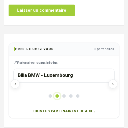
PRES DE CHEZ VOUS
5 partenaires
Partenaires locaux info-lux
Braine-l’Alleud > Spécialiste du
Tro
nettoyage > Only Clean
pro
‹
›
TOUS LES PARTENAIRES LOCAUX