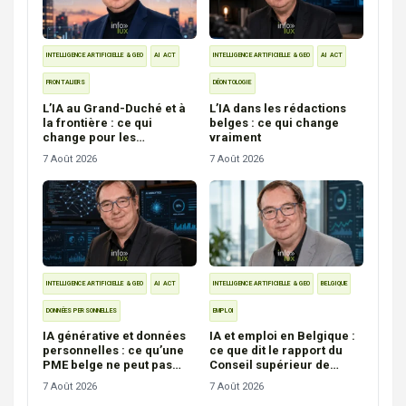
INTELLIGENCE ARTIFICIELLE & GEO
AI ACT
INTELLIGENCE ARTIFICIELLE & GEO
AI ACT
FRONTALIERS
DÉONTOLOGIE
L’IA au Grand-Duché et à
L’IA dans les rédactions
la frontière : ce qui
belges : ce qui change
change pour les
vraiment
entreprises
7 Août 2026
7 Août 2026
INTELLIGENCE ARTIFICIELLE & GEO
AI ACT
INTELLIGENCE ARTIFICIELLE & GEO
BELGIQUE
DONNÉES PERSONNELLES
EMPLOI
IA générative et données
IA et emploi en Belgique :
personnelles : ce qu’une
ce que dit le rapport du
PME belge ne peut pas
Conseil supérieur de
faire
l’emploi
7 Août 2026
7 Août 2026