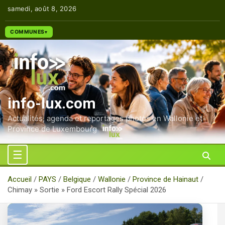
Aller
samedi, août 8, 2026
au
contenu
COMMUNES
info-lux.com
Actualités, agenda et reportages photos en Wallonie et
Province de Luxembourg
Accueil
PAYS
Belgique
Wallonie
Province de Hainaut
Chimay » Sortie » Ford Escort Rally Spécial 2026