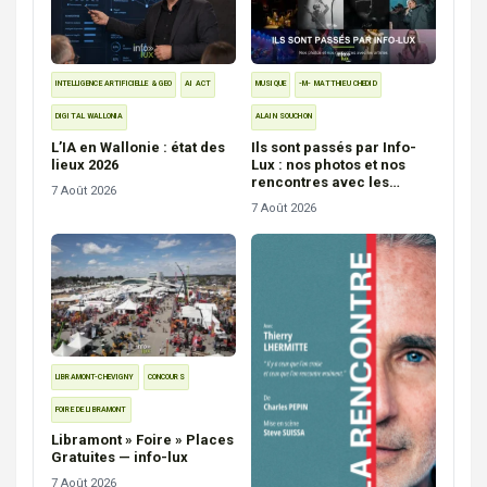
INTELLIGENCE ARTIFICIELLE & GEO
AI ACT
MUSIQUE
-M- MATTHIEU CHEDID
DIGITAL WALLONIA
ALAIN SOUCHON
L’IA en Wallonie : état des
Ils sont passés par Info-
lieux 2026
Lux : nos photos et nos
rencontres avec les
7 Août 2026
artistes
7 Août 2026
LIBRAMONT-CHEVIGNY
CONCOURS
FOIRE DE LIBRAMONT
Libramont » Foire » Places
Gratuites — info-lux
7 Août 2026