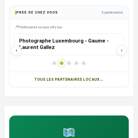
PRES DE CHEZ VOUS
5 partenaires
Partenaires locaux info-lux
HABAY-LA-NEUVE
ARL
WB Outdoor Concept : spas de nage,
LUX
Pergolas, saunas, hammams
‹
›
TOUS LES PARTENAIRES LOCAUX