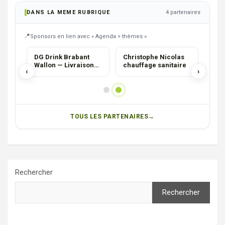
DANS LA MEME RUBRIQUE
4 partenaires
Sponsors en lien avec « Agenda > thèmes »
AGENCE
HORECA
HOR
Impression
Brasserie Trévires
DG 
publicitaire >
Wal
‹
›
Luxembourg
bois
Par
& É
TOUS LES PARTENAIRES
Rechercher
Rechercher