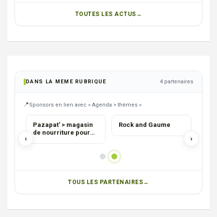
TOUTES LES ACTUS
DANS LA MEME RUBRIQUE
4 partenaires
Sponsors en lien avec « Agenda > thèmes »
SERVICES
COM
Travail du Métal
Thunder Artifices
Paz
Ferronnerie : ADS
de 
‹
›
ani
TOUS LES PARTENAIRES