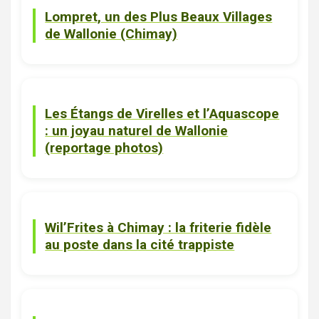
Lompret, un des Plus Beaux Villages
de Wallonie (Chimay)
Actualité
ACTUALITES
Les Étangs de Virelles et l’Aquascope
: un joyau naturel de Wallonie
(reportage photos)
Chimay
Friteries
Wil’Frites à Chimay : la friterie fidèle
au poste dans la cité trappiste
Chimay