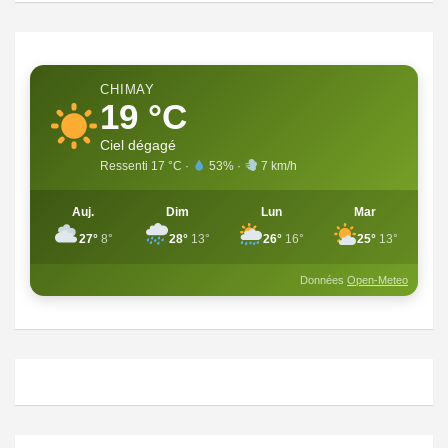
CHIMAY
19 °C
Ciel dégagé
Ressenti 17 °C ·
53% ·
7 km/h
Auj.
Dim
Lun
Mar
27°
8°
28°
13°
26°
16°
25°
13°
Données
Open-Meteo