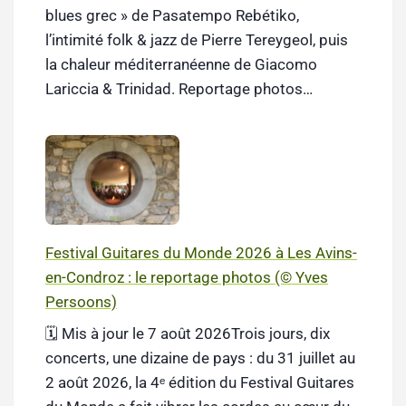
blues grec » de Pasatempo Rebétiko,
l’intimité folk & jazz de Pierre Tereygeol, puis
la chaleur méditerranéenne de Giacomo
Lariccia & Trinidad. Reportage photos…
Festival Guitares du Monde 2026 à Les Avins-
en-Condroz : le reportage photos (© Yves
Persoons)
🗓️ Mis à jour le 7 août 2026Trois jours, dix
concerts, une dizaine de pays : du 31 juillet au
2 août 2026, la 4ᵉ édition du Festival Guitares