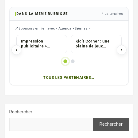
DANS LA MEME RUBRIQUE
4 partenaires
Sponsors en lien avec « Agenda > thèmes »
AGENCE
PHO
Impression
Kid’s Corner : une
Pho
publicitaire >
plaine de jeux
Ard
‹
›
Luxembourg
intérieure
Fauv
Chr
TOUS LES PARTENAIRES
Rechercher
Rechercher