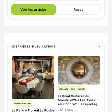
Voir les articles
Reset
DERNIERES PUBLICATIONS
4
ACTUALITÉ
2026
CLAVIER
Festival Guitares du
Monde 2026 à Les Avins-
en-Condroz : le reportage
LA ROCHE-EN-ARDENNE
photos (© Yves Persoons)
Le Parc – Floréal La Roche
7 Août 2026