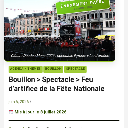
ÉVÉNEMENT PASSÉ
21 juillet 2026
Clôture Doudou Mons 2026 : spectacle Pyronix + feu d'artifice
AGENDA > THÈMES
BOUILLON
SPECTACLE
Bouillon > Spectacle > Feu
d’artifice de la Fête Nationale
juin 5, 2026
Mis à jour le 8 juillet 2026