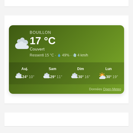
BOUILLON
17 °C
Couvert
Ressenti 15 °C ·
49% ·
4 km/h
Auj.
Sam
Dim
Lun
24°
10°
29°
11°
30°
16°
30°
19°
Données
Open-Meteo