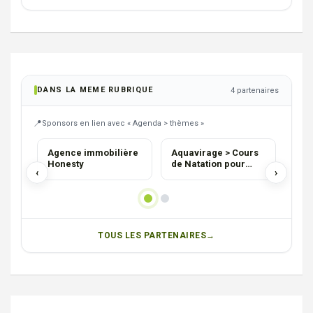
DANS LA MEME RUBRIQUE
4 partenaires
Sponsors en lien avec « Agenda > thèmes »
AGENCE
ASBL
PIZ
Agence immobilière
Aquavirage > Cours
Piz
Honesty
de Natation pour
‹
›
enfants
TOUS LES PARTENAIRES