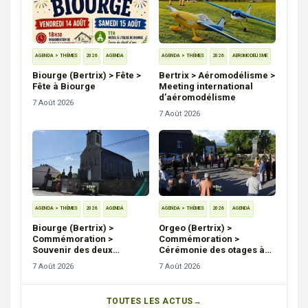
AGENDA > THÈMES
2026
AEROMODELISME
AGENDA > THÈMES
2026
AGENDA
Bertrix > Aéromodélisme >
Biourge (Bertrix) > Fête >
Meeting international
Fête à Biourge
d’aéromodélisme
7 Août 2026
7 Août 2026
AGENDA > THÈMES
2026
AGENDA
AGENDA > THÈMES
2026
AGENDA
Biourge (Bertrix) >
Orgeo (Bertrix) >
Commémoration >
Commémoration >
Souvenir des deux
Cérémonie des otages à
guerres à Biourge
Orgeo et Saint-Médard
7 Août 2026
7 Août 2026
TOUTES LES ACTUS