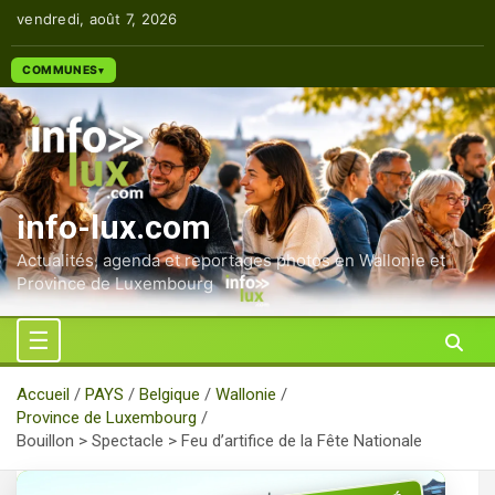
Aller
vendredi, août 7, 2026
au
contenu
COMMUNES
info-lux.com
Actualités, agenda et reportages photos en Wallonie et
Province de Luxembourg
Accueil
PAYS
Belgique
Wallonie
Province de Luxembourg
Bouillon > Spectacle > Feu d’artifice de la Fête Nationale