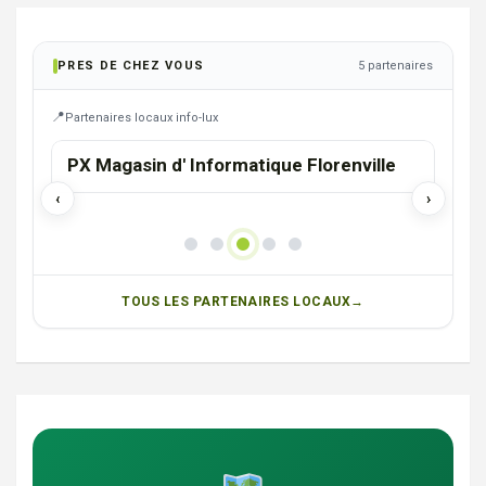
PRES DE CHEZ VOUS
5 partenaires
Partenaires locaux info-lux
FLORENVILLE
ire
PX Magasin d' Informatique Florenville
Vide
Boui
‹
›
TOUS LES PARTENAIRES LOCAUX