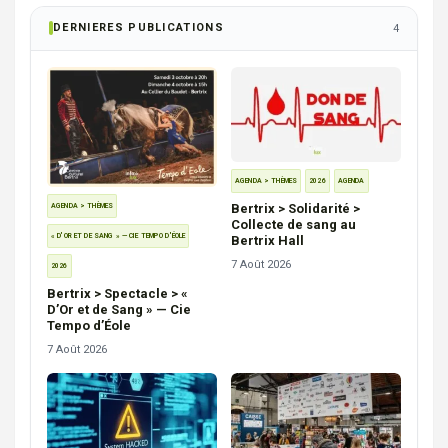
DERNIERES PUBLICATIONS
4
AGENDA > THÈMES
2026
AGENDA
Bertrix > Solidarité >
AGENDA > THÈMES
Collecte de sang au
« D'OR ET DE SANG » — CIE TEMPO D'ÉOLE
Bertrix Hall
7 Août 2026
2026
Bertrix > Spectacle > «
D’Or et de Sang » — Cie
Tempo d’Éole
7 Août 2026