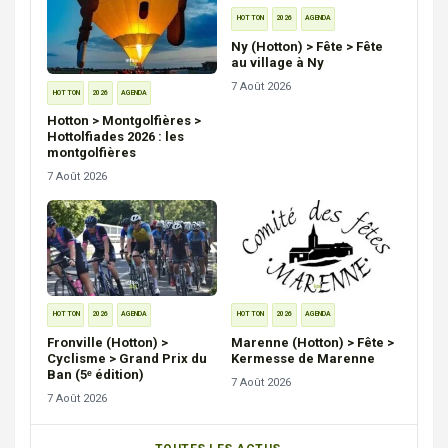
HOTTON
2026
AGENDA
Ny (Hotton) > Fête > Fête
au village à Ny
7 Août 2026
HOTTON
2026
AGENDA
Hotton > Montgolfières >
Hottolfiades 2026 : les
montgolfières
7 Août 2026
HOTTON
2026
AGENDA
HOTTON
2026
AGENDA
Fronville (Hotton) >
Marenne (Hotton) > Fête >
Cyclisme > Grand Prix du
Kermesse de Marenne
Ban (5ᵉ édition)
7 Août 2026
7 Août 2026