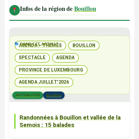
Infos de la région de
Bouillon
DANS CET ARTICLE
AGENDA > THÈMES
BOUILLON
SPECTACLE
AGENDA
PROVINCE DE LUXEMBOURG
AGENDA JUILLET'2026
ACTUALITES
Bouillon
Randonnées à Bouillon et vallée de la
Semois : 15 balades
Bouillon
Restaurants