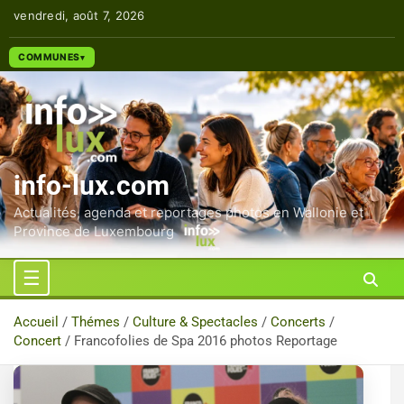
Aller
vendredi, août 7, 2026
au
contenu
COMMUNES
info-lux.com
Actualités, agenda et reportages photos en Wallonie et
Province de Luxembourg
Accueil
Thémes
Culture & Spectacles
Concerts
Concert
Francofolies de Spa 2016 photos Reportage