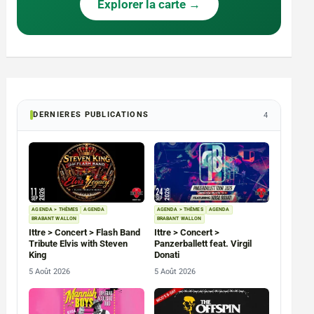
Explorer la carte →
DERNIERES PUBLICATIONS
4
AGENDA > THÈMES
AGENDA
AGENDA > THÈMES
AGENDA
BRABANT WALLON
BRABANT WALLON
Ittre > Concert > Flash Band
Ittre > Concert >
Tribute Elvis with Steven
Panzerballett feat. Virgil
King
Donati
5 Août 2026
5 Août 2026